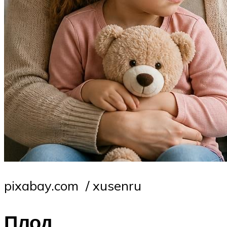
pixabay.com / xusenru
Плод