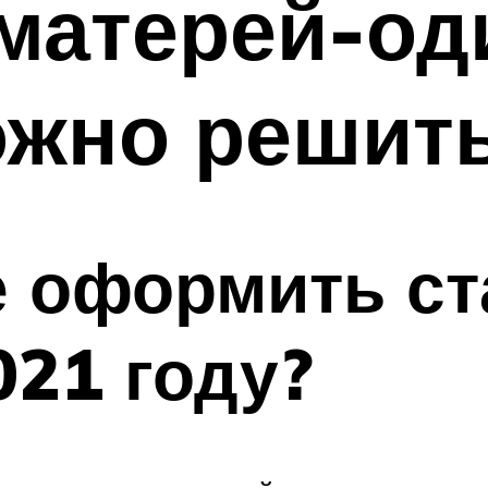
матерей-од
ожно решит
е оформить ст
021 году?