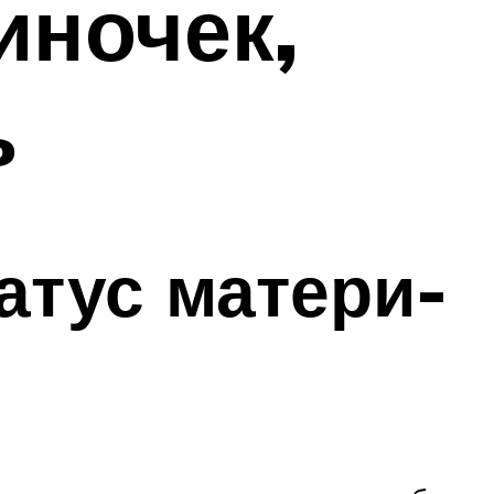
иночек,
ь
атус матери-