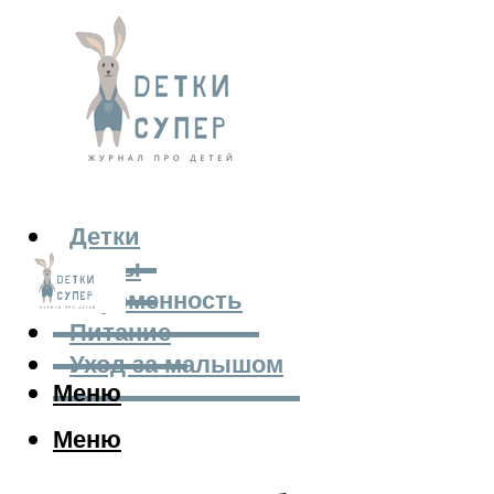
Детки
Мамы
Беременность
Питание
Уход за малышом
Меню
Меню