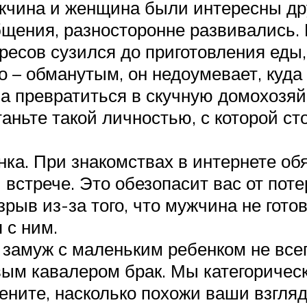
жчина и женщина были интересны дру
бщения, разносторонне развивались.
ересов сузился до приготовления еды,
 – обманутым, он недоумевает, куда 
ла превратиться в скучную домохозяй
таньте такой личностью, с которой ст
ка. При знакомствах в интернете об
й встрече. Это обезопасит вас от пот
рыв из-за того, что мужчина не готов
 с ним.
и замуж с маленьким ребенком не все
вым кавалером брак. Мы категорическ
цените, насколько похожи ваши взгля