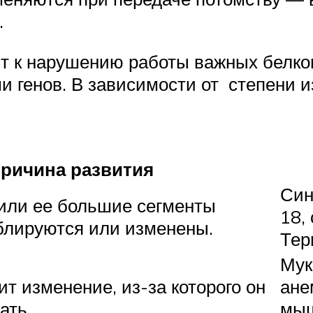
.
ят к нарушению работы важных белко
 генов. В зависимости от степени и
ричина развития
Син
или ее большие сегменты
18,
ублируются или изменены.
Тер
Мук
ит изменение, из-за которого он
ане
ать
мыш