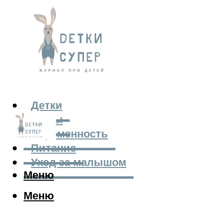
Детки
Мамы
Беременность
Питание
Уход за малышом
Меню
Меню