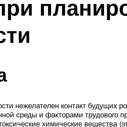
при планир
сти
а
ности нежелателен контакт будущих 
ной среды и факторами трудового п
токсические химические вещества (э