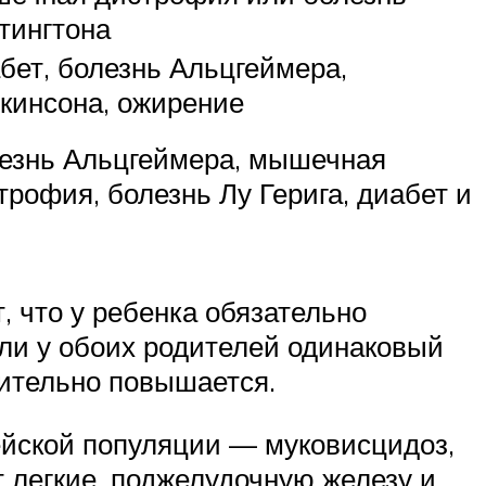
тингтона
бет, болезнь Альцгеймера,
кинсона, ожирение
езнь Альцгеймера, мышечная
трофия, болезнь Лу Герига, диабет и
т, что у ребенка обязательно
ли у обоих родителей одинаковый
чительно повышается.
ейской популяции — муковисцидоз,
т легкие, поджелудочную железу и