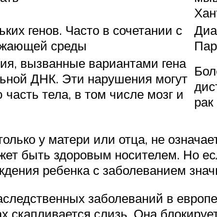
Хан
ких генов. Часто в сочетании с
Диа
ужающей среды
Пар
ия, вызванные вариантами гена
Бол
ьной ДНК. Эти нарушения могут
дис
часть тела, в том числе мозг и
рак
олько у матери или отца, не означае
жет быть здоровым носителем. Но ес
рождения ребенка с заболеванием зна
аследственных заболеваний в европ
нах скапливается слизь. Она блокируе