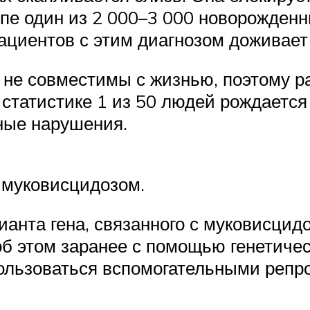
опе один из 2 000–3 000 новорожденн
циентов с этим диагнозом доживает д
не совместимы с жизнью, поэтому ра
о статистике 1 из 50 людей рождаетс
мные нарушения.
 муковисцидозом.
анта гена, связанного с муковисцид
б этом заранее с помощью генетичес
ользоваться вспомогательными репр