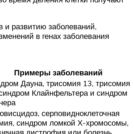
в и развитию заболеваний,
зменений в генах заболевания
Примеры заболеваний
дром Дауна, трисомия 13, трисомия
 синдром Клайнфельтера и синдром
нера
овисцидоз, серповидноклеточная
мия, синдром ломкой Х-хромосомы,
ечная дистрофия или болезнь