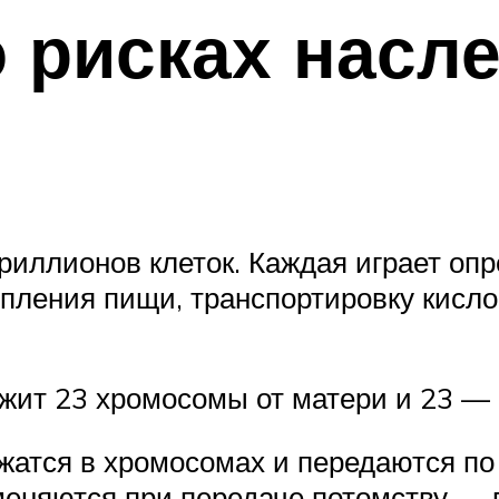
о рисках насл
риллионов клеток. Каждая играет опр
ления пищи, транспортировку кисло
жит 23 хромосомы от матери и 23 — о
жатся в хромосомах и передаются по
меняются при передаче потомству — 