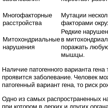
Многофакторные
Мутации несколь
расстройства
факторами окр
Редкие нарушен
Митохондриальные
в митохондриал
нарушения
поражать любую 
мышцы.
Наличие патогенного варианта гена т
проявится заболевание. Человек мо
патогенный вариант гена, то риск 
Одно из самых распространенных н
при котором в легких и других орга