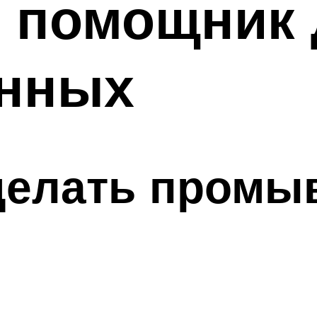
 помощник 
нных
делать промы