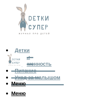
Детки
Мамы
Беременность
Питание
Уход за малышом
Меню
Меню