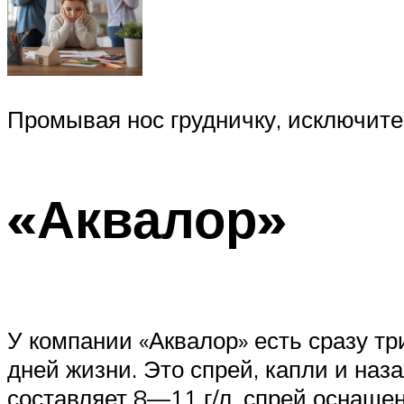
Промывая нос грудничку, исключите
«Аквалор»
У компании «Аквалор» есть сразу т
дней жизни. Это спрей, капли и наз
составляет 8—11 г/л, спрей оснаще