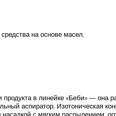
 средства на основе масел.
ри продукта в линейке «Беби» — она 
альный аспиратор. Изотоническая кон
н насадкой с мягким распылением, ог