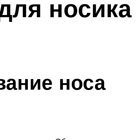
для носика
вание носа