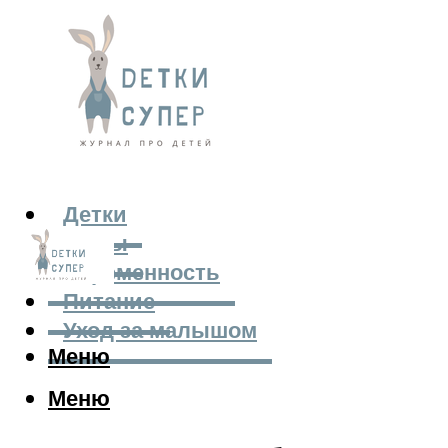
Детки
Мамы
Беременность
Питание
Уход за малышом
Меню
Меню