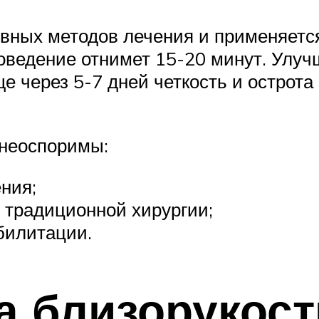
ивных методов лечения и применяется
роведение отнимет 15-20 минут. Улу
ще через 5-7 дней четкость и острота
 неоспоримы:
ния;
в традиционной хирургии;
билитации.
 близорукост