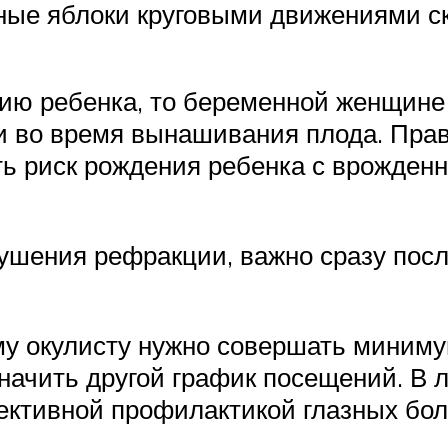
ные яблоки круговыми движениями ск
нию ребенка, то беременной женщине
и во время вынашивания плода. Пра
ть риск рождения ребенка с врожден
рушения рефракции, важно сразу пос
у окулисту нужно совершать минимум
начить другой график посещений. В 
ктивной профилактикой глазных бол