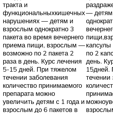
тракта и
раздраж
функциональныхкишечных
— детям
нарушениях — детям и
однократ
взрослым однократно 3
вечерне
пакета во время вечернего
пищи,вз
приема пищи, взрослым —
капсулы 
возможно по 2 пакета 2
по 2 кап
раза в день. Курс лечения
день. Ку
5-15 дней. При тяжелом
15дней.
течении заболевания
течении
количество принимаемого
количес
препарата можно
принима
увеличить детям с 1 года и
можноув
взрослым до 6 пакетов в
взрослым