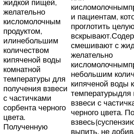
жидкой пищей,
кисломолочнымп
желательно
и пациентам, кот
кисломолочным
проглотить целую
продуктом,
вскрывают.Соде
илинебольшим
смешивают с жид
количеством
желательно
кипяченой воды
кисломолочнымп
комнатной
небольшим коли
температуры для
кипяченой воды 
получения взвеси
температурыдля 
с частичками
взвеси с частичк
сорбента черного
черного цвета. П
цвета.
взвесь(суспензию
Полученную
выпить, не добив