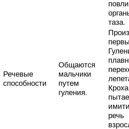
повли
орган
таза.
Прои
первы
Гулен
плавн
Общаются
перех
Речевые
мальчики
лепет
способности
путем
Кроха
гуления.
пытае
имити
речь
взрос