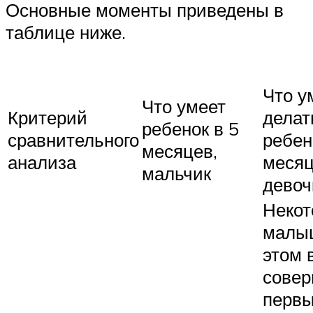
Основные моменты приведены в
таблице ниже.
Что у
Что умеет
Критерий
делат
ребенок в 5
сравнительного
ребен
месяцев,
анализа
месяц
мальчик
девоч
Неко
малы
этом 
сове
перв