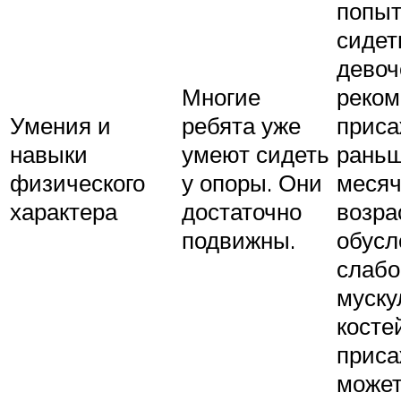
попыт
сидет
девоч
Многие
реком
Умения и
ребята уже
приса
навыки
умеют сидеть
раньш
физического
у опоры. Они
месяч
характера
достаточно
возра
подвижны.
обусл
слабо
муску
косте
прис
может