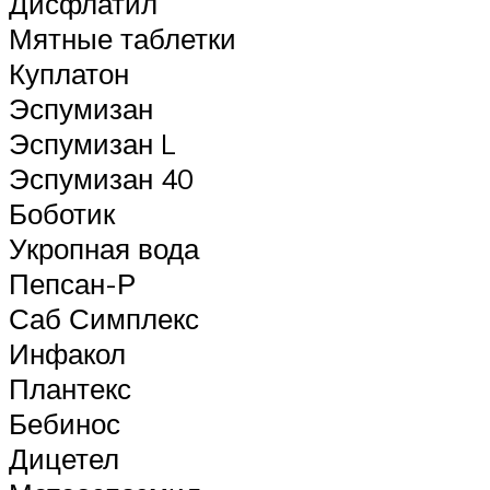
Дисфлатил
Мятные таблетки
Куплатон
Эспумизан
Эспумизан L
Эспумизан 40
Боботик
Укропная вода
Пепсан-Р
Саб Симплекс
Инфакол
Плантекс
Бебинос
Дицетел