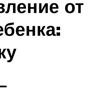
ление от
ебенка:
ку
—