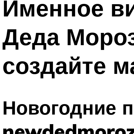
Именное в
Деда Мороз
создайте м
Новогодние 
newdedmoroz