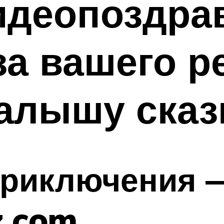
идеопоздрав
а вашего р
алышу сказ
приключения 
.com