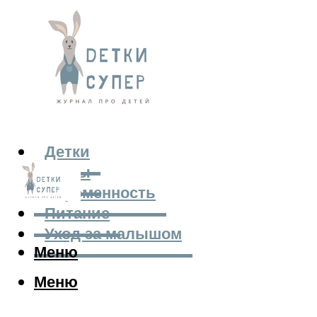
Детки
Мамы
Беременность
Питание
Уход за малышом
Меню
Меню