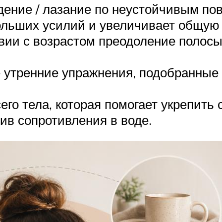
дение / лазание по неустойчивым по
 больших усилий и увеличивает общу
твии с возрастом преодоление полос
 утренние упражнения, подобранные 
го тела, которая помогает укрепить 
ив сопротивления в воде.