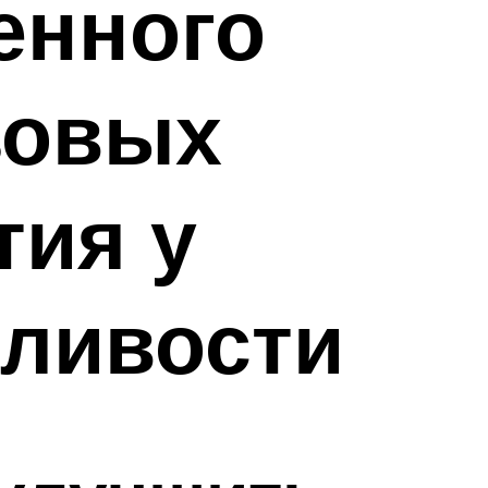
енного
зовых
тия у
ливости