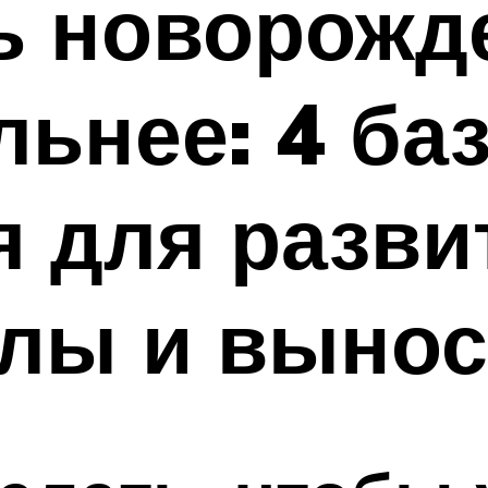
ь новорожд
льнее: 4 ба
 для разви
лы и вынос