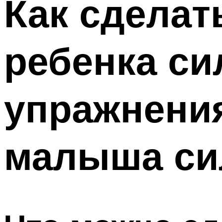
Как сделат
ребенка си
упражнения
малыша си