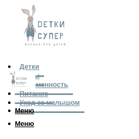
Детки
Мамы
Беременность
Питание
Уход за малышом
Меню
Меню