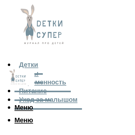
Детки
Мамы
Беременность
Питание
Уход за малышом
Меню
Меню