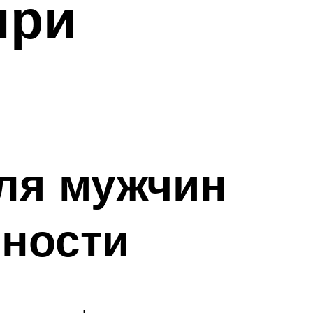
при
ля мужчин
ности