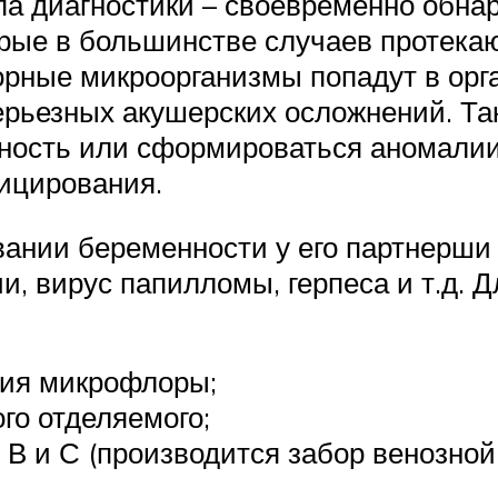
па диагностики – своевременно обна
рые в большинстве случаев протекаю
орные микроорганизмы попадут в орг
рьезных акушерских осложнений. Так
ность или сформироваться аномалии 
ицирования.
ании беременности у его партнерши
и, вирус папилломы, герпеса и т.д. 
ния микрофлоры;
го отделяемого;
 В и С (производится забор венозной 