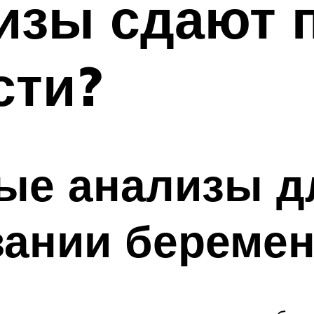
изы сдают 
сти?
ые анализы д
вании беремен