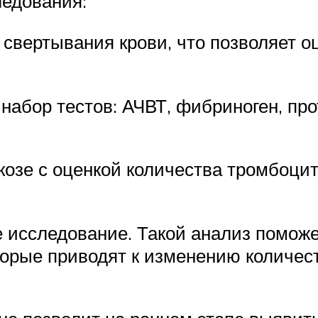
едования:
 свертывания крови, что позволяет 
набор тестов: АЧВТ, фибриноген, пр
озе с оценкой количества тромбоцито
е исследование. Такой анализ помож
торые приводят к изменению количес