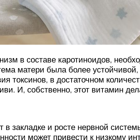
анизм в составе каротиноидов, необ
тема матери была более устойчивой,
ия токсинов, в достаточном количес
киви. И, собственно, этот витамин д
т в закладке и росте нервной системы
нности может привести к низкому ин