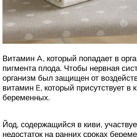
Витамин A, который попадает в орг
пигмента плода. Чтобы нервная сис
организм был защищен от воздейств
витамин E, который присутствует в 
беременных.
Йод, содержащийся в киви, участвуе
недостаток на ранних сроках береме