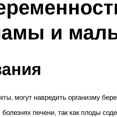
еременности
мамы и мал
зания
укты, могут навредить организму бере
 болезнях печени, так как плоды сод