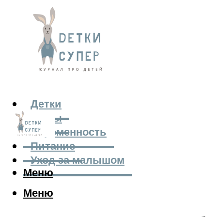
Детки
Мамы
Беременность
Питание
Уход за малышом
Меню
Меню