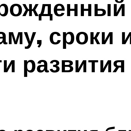
орожденный 
аму, сроки 
и развития 