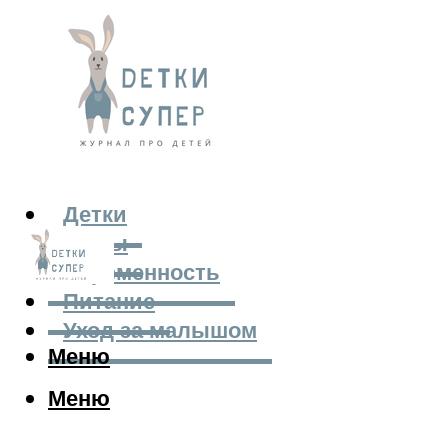
Детки
Мамы
Беременность
Питание
Уход за малышом
Меню
Меню