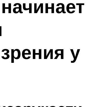
начинает
и
зрения у