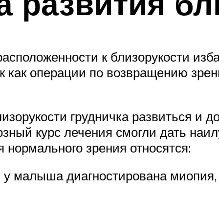
 развития бл
драсположенности к близорукости изб
ак как операции по возвращению зрен
изорукости грудничка развиться и д
зный курс лечения смогли дать наи
 нормального зрения относятся:
 у малыша диагностирована миопия, 