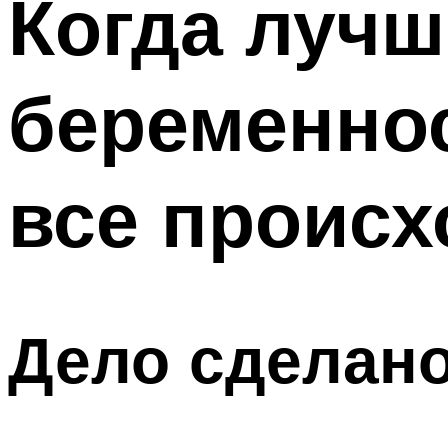
Когда лучш
беременнос
все происх
Дело сделано