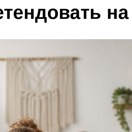
етендовать н