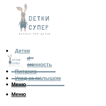
Детки
Мамы
Беременность
Питание
Уход за малышом
Меню
Меню