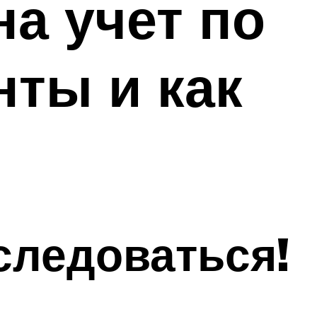
на учет по
нты и как
следоваться!