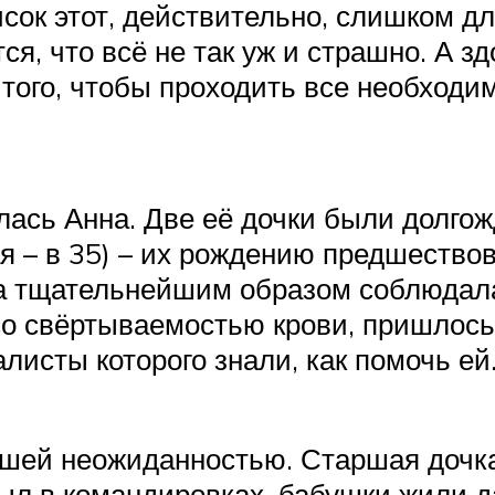
писок этот, действительно, слишком д
ся, что всё не так уж и страшно. А з
того, чтобы проходить все необход
лась Анна. Две её дочки были долго
я – в 35) – их рождению предшествов
 тщательнейшим образом соблюдала 
со свёртываемостью крови, пришлось
исты которого знали, как помочь ей. 
ьшей неожиданностью. Старшая дочка
ыл в командировках, бабушки жили да