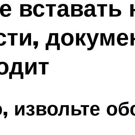
е вставать 
ти, докуме
одит
, извольте об