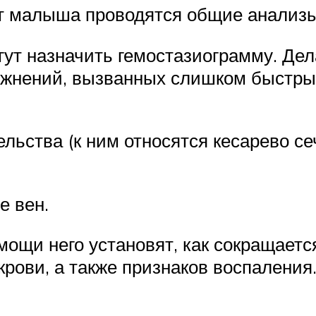
ет малыша проводятся общие анализы
гут назначить гемостазиограмму. Де
ложнений, вызванных слишком быстр
льства (к ним относятся кесарево се
е вен.
мощи него установят, как сокращается
крови, а также признаков воспаления