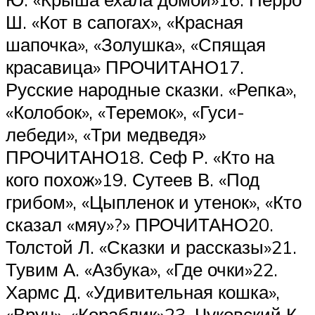
Ш. «Кот в сапогах», «Красная
шапочка», «Золушка», «Спящая
красавица» ПРОЧИТАНО17.
Русские народные сказки. «Репка»,
«Колобок», «Теремок», «Гуси-
лебеди», «Три медведя»
ПРОЧИТАНО18. Сеф Р. «Кто на
кого похож»19. Сутеев В. «Под
грибом», «Цыпленок и утенок», «Кто
сказал «мяу»?» ПРОЧИТАНО20.
Толстой Л. «Сказки и рассказы»21.
Тувим А. «Азбука», «Где очки»22.
Хармс Д. «Удивительная кошка»,
«Врун», «Кораблик»23. Чуковский К.