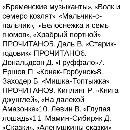
«Бременские музыканты», «Волк и
семеро козлят», «Мальчик-с-
пальчик», «Белоснежка и семь
гномов», «Храбрый портной»
ПРОЧИТАНО5. Даль В. «Старик-
годовик» ПРОЧИТАНО6.
Дональдсон Д. «Груффало»7.
Ершов П. «Конек-Горбунок»8.
Заходер Б. «Мишка-Топтыжка»
ПРОЧИТАНО9. Киплинг Р. «Книга
джунглей», «На далекой
Амазонке»10. Левин В. «Глупая
лошадь»11. Мамин-Сибиряк Д.
«Сказки», «Аленушкины сказки»