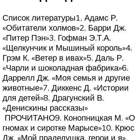
Список литературы1. Адамс Р.
«Обитатели холмов»2. Барри Дж.
«Питер Пэн»3. Гофман Э.Т.А.
«Щелкунчик и Мышиный король»4.
Грэм К. «Ветер в ивах»5. Даль Р.
«Чарли и шоколадная фабрика»6.
Даррелл Дж. «Моя семья и другие
животные»7. Диккенс Д. «Истории
для детей»8. Драгунский В.
«Денискины рассказы»
ПРОЧИТАНО9. Конопницкая М. «О
гномах и сиротке Марысе»10. Крюс
Дж. «Мой прадедушка, герои и я»,