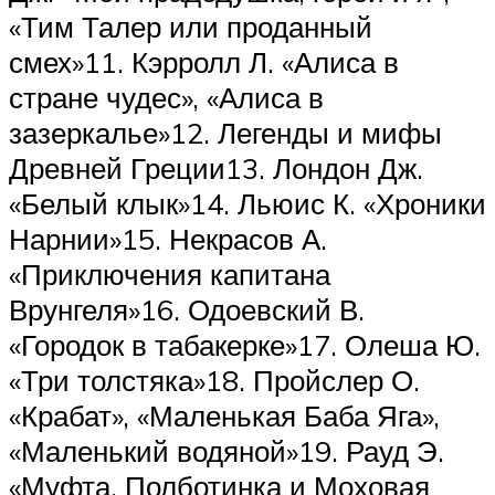
«Тим Талер или проданный
смех»11. Кэрролл Л. «Алиса в
стране чудес», «Алиса в
зазеркалье»12. Легенды и мифы
Древней Греции13. Лондон Дж.
«Белый клык»14. Льюис К. «Хроники
Нарнии»15. Некрасов А.
«Приключения капитана
Врунгеля»16. Одоевский В.
«Городок в табакерке»17. Олеша Ю.
«Три толстяка»18. Пройслер О.
«Крабат», «Маленькая Баба Яга»,
«Маленький водяной»19. Рауд Э.
«Муфта, Полботинка и Моховая