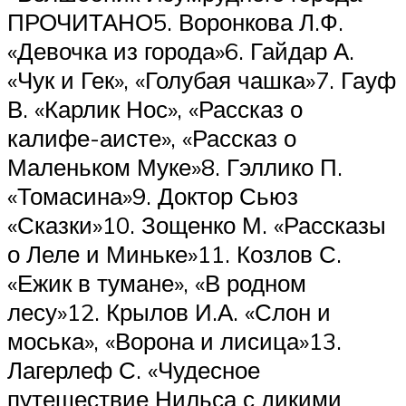
ПРОЧИТАНО5. Воронкова Л.Ф.
«Девочка из города»6. Гайдар А.
«Чук и Гек», «Голубая чашка»7. Гауф
В. «Карлик Нос», «Рассказ о
калифе-аисте», «Рассказ о
Маленьком Муке»8. Гэллико П.
«Томасина»9. Доктор Сьюз
«Сказки»10. Зощенко М. «Рассказы
о Леле и Миньке»11. Козлов С.
«Ежик в тумане», «В родном
лесу»12. Крылов И.А. «Слон и
моська», «Ворона и лисица»13.
Лагерлеф С. «Чудесное
путешествие Нильса с дикими