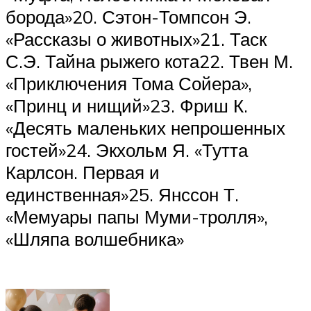
борода»20. Сэтон-Томпсон Э.
«Рассказы о животных»21. Таск
С.Э. Тайна рыжего кота22. Твен М.
«Приключения Тома Сойера»,
«Принц и нищий»23. Фриш К.
«Десять маленьких непрошенных
гостей»24. Экхольм Я. «Тутта
Карлсон. Первая и
единственная»25. Янссон Т.
«Мемуары папы Муми-тролля»,
«Шляпа волшебника»