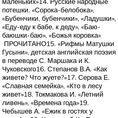
маленьких»14. Русские народные
потешки. «Сорока-белобока»,
«Бубенчики, бубенчики», «Ладушки»,
«Еду-еду к бабе, к деду», «Баю-
баюшки-баю», «Божья коровка»
ПРОЧИТАНО15. «Рифмы Матушки
Гусыни», детская английская поэзия
в переводе С. Маршака и К.
Чуковского16. Степанов В.А. «Как
живете? Что жуете?»17. Серова Е.
«Славная семейка», «Кто в лесу
живет»18. Токмакова И. «Летний
ливень», «Времена года»19.
Чебышев А. «Ежик в гостях у