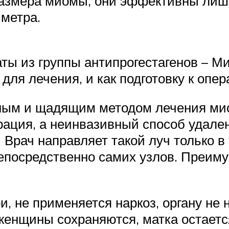
змера миомы, они эффективны лишь 
метра.
ты из группы антипрогестагенов – М
 для лечения, и как подготовку к оп
ым и щадящим методом лечения мио
рация, а неинвазивный способ удале
Врач направляет такой луч только в 
непосредственно самих узлов. Преиму
, не применяется наркоз, органу не
енщины сохраняются, матка остаетс