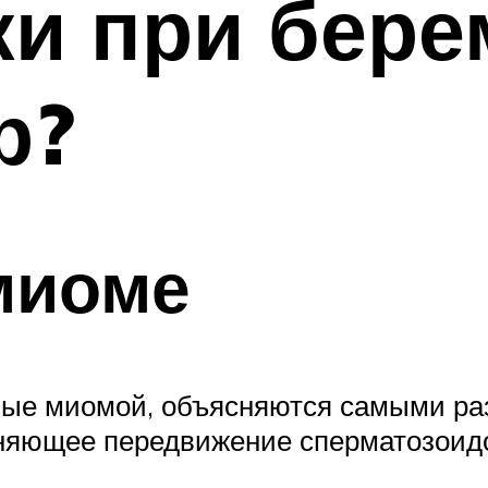
и при бере
р?
миоме
нные миомой, объясняются самыми ра
дняющее передвижение сперматозоидо