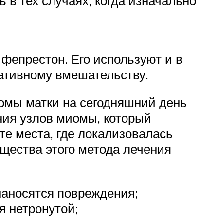
в тех случаях, когда изначально
ифепрестон. Его используют и в
еративному вмешательству.
мы матки на сегодняшний день
ния узлов миомы, который
те места, где локализовалась
щества этого метода лечения
 наносятся повреждения;
я нетронутой;