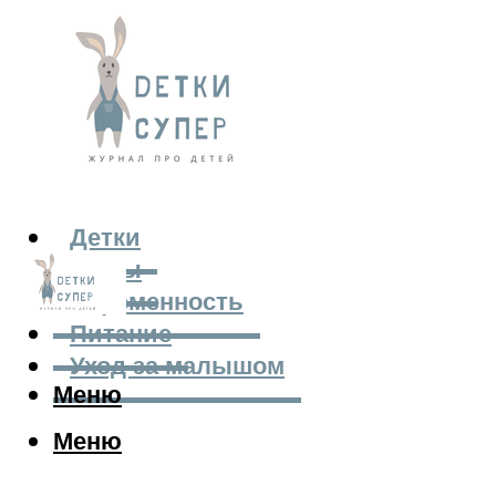
Детки
Мамы
Беременность
Питание
Уход за малышом
Меню
Меню