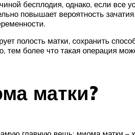
чиной бесплодия, однако, если все 
льно повышает вероятность зачатия.
еременности.
ет полость матки, сохранить спосо
о, тем более что такая операция мож
ома матки?
амую главную вещь: миома матки – хо