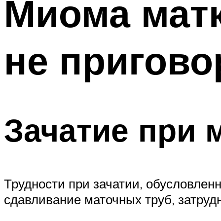
Миома матк
не пригово
Зачатие при 
Трудности при зачатии, обусловле
сдавливание маточных труб, затру