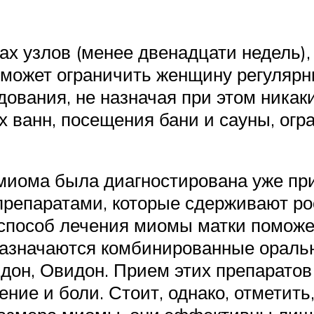
ах узлов (менее двенадцати недель),
 может ограничить женщину регуляр
ования, не назначая при этом никаки
 ванн, посещения бани и сауны, огр
миома была диагностирована уже при
репаратами, которые сдерживают рост
способ лечения миомы матки поможе
назначаются комбинированные ораль
идон, Овидон. Прием этих препарато
ние и боли. Стоит, однако, отметить