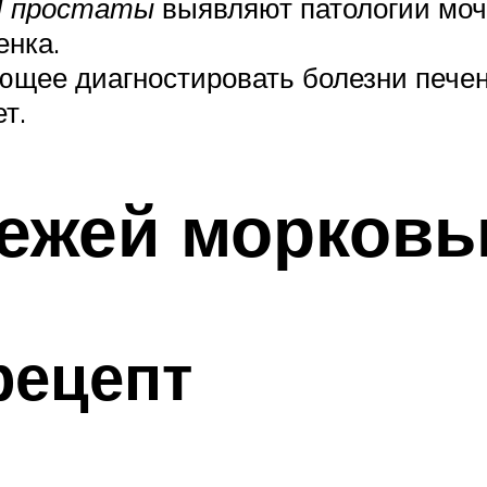
ЗИ простаты
выявляют патологии моч
енка.
яющее диагностировать болезни пече
т.
вежей морков
рецепт