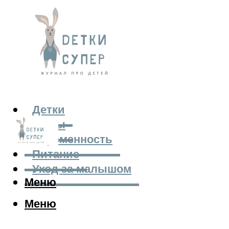
Детки
Мамы
Беременность
Питание
Уход за малышом
Меню
Меню