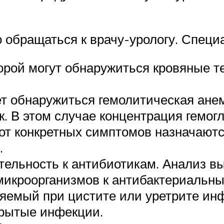
 обращаться к врачу-урологу. Специ
торой могут обнаружиться кровяные т
ет обнаружиться гемолитическая ане
. В этом случае концентрация гемогл
 от конкретных симптомов назначают
.
тельность к антибиотикам. Анализ в
микроорганизмов к антибактериальн
няемый при цистите или уретрите ин
рытые инфекции.