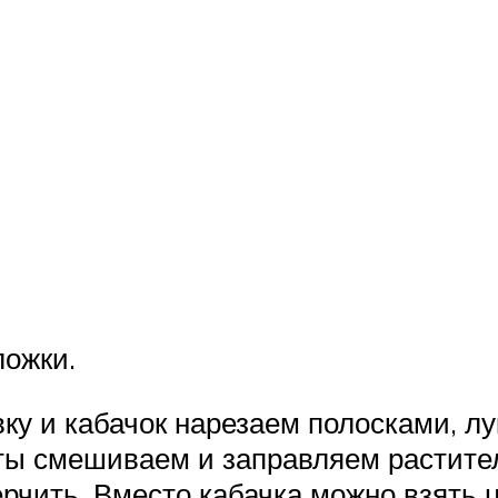
ложки.
ку и кабачок нарезаем полосками, лу
нты смешиваем и заправляем растит
ерчить. Вместо кабачка можно взять 