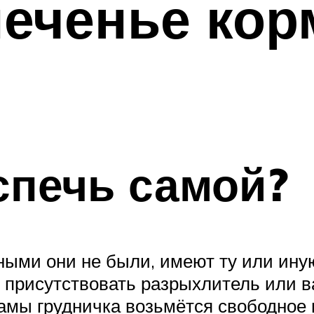
печенье ко
спечь самой?
ными они не были, имеют ту или ину
ут присутствовать разрыхлитель или
мамы грудничка возьмётся свободное