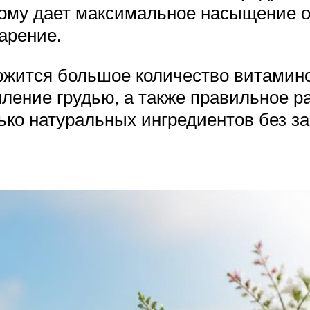
тому дает максимальное насыщение о
арение.
ержится большое количество витамино
ление грудью, а также правильное р
ько натуральных ингредиентов без з