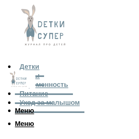
Детки
Мамы
Беременность
Питание
Уход за малышом
Меню
Меню