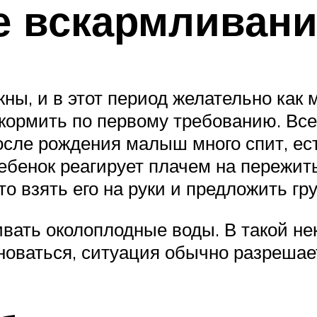
е вскармливани
жны, и в этот период желательно ка
 кормить по первому требованию. Все
сле рождения малыш много спит, ест 
бенок реагирует плачем на пережитый
о взять его на руки и предложить гру
ивать околоплодные воды. В такой н
лноваться, ситуация обычно разрешает