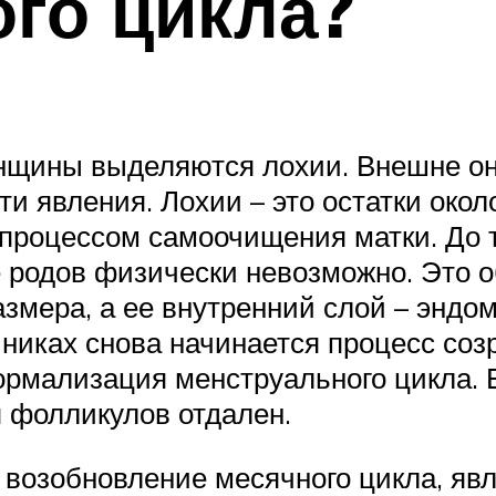
го цикла?
енщины выделяются лохии. Внешне о
эти явления. Лохии – это остатки око
процессом самоочищения матки. До то
родов физически невозможно. Это об
азмера, а ее внутренний слой – эндо
ичниках снова начинается процесс со
нормализация менструального цикла. 
я фолликулов отдален.
возобновление месячного цикла, яв