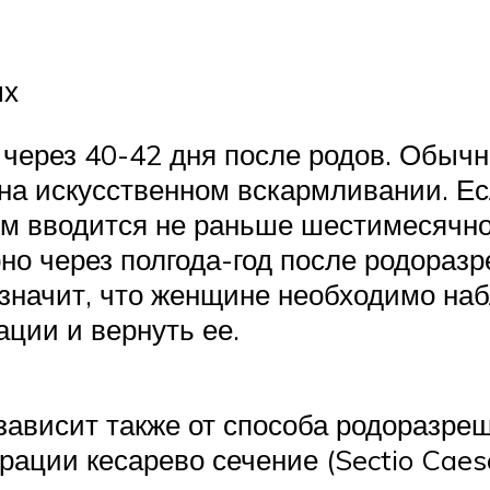
ых
ерез 40-42 дня после родов. Обычно
на искусственном вскармливании. Ес
рм вводится не раньше шестимесячно
но через полгода-год после родораз
о значит, что женщине необходимо на
ции и вернуть ее.
зависит также от способа родоразре
ации кесарево сечение (Sectio Caes