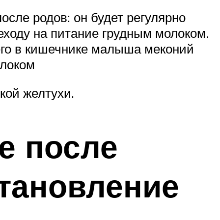
осле родов: он будет регулярно
еходу на питание грудным молоком.
его в кишечнике малыша меконий
олоком
кой желтухи.
е после
становление