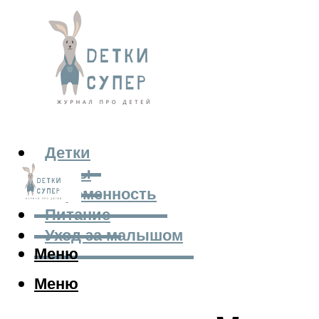
Детки
Мамы
Беременность
Питание
Уход за малышом
Меню
Меню