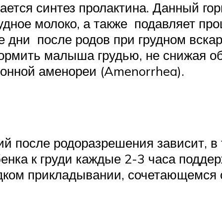
ается синтез пролактина. Данный гор
удное молоко, а также подавляет про
е дни после родов при грудном вска
кормить малыша грудью, не снижая о
онной аменореи (Amenorrhea).
й после родоразрешения зависит, в т
нка к груди каждые 2-3 часа поддер
редком прикладывании, сочетающемся