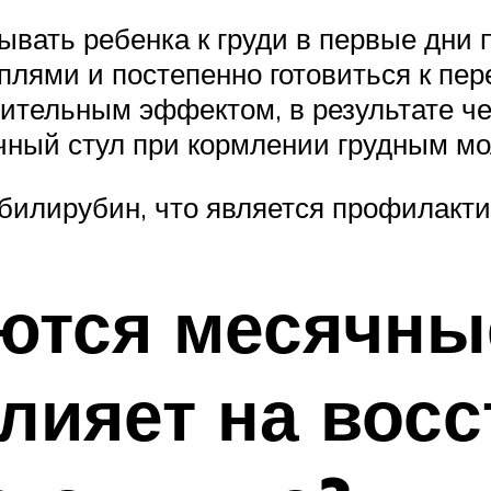
вать ребенка к груди в первые дни п
ями и постепенно готовиться к пер
бительным эффектом, в результате ч
чный стул при кормлении грудным м
билирубин, что является профилакти
ются месячны
влияет на вос