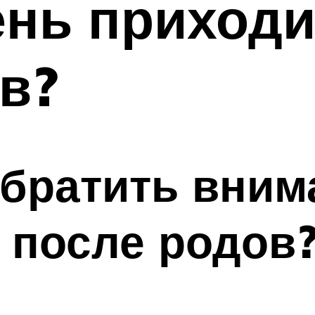
ень приход
в?
обратить вним
 после родов