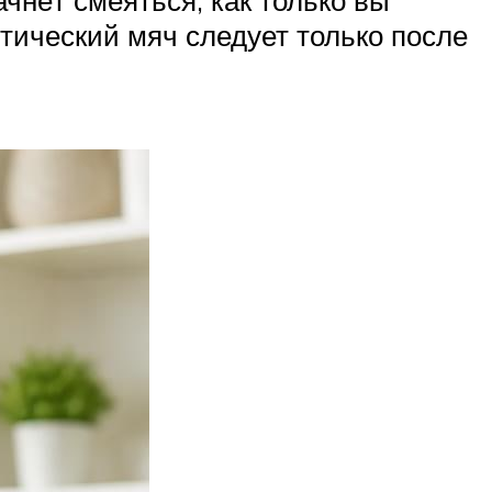
чнёт смеяться, как только вы
стический мяч следует только после