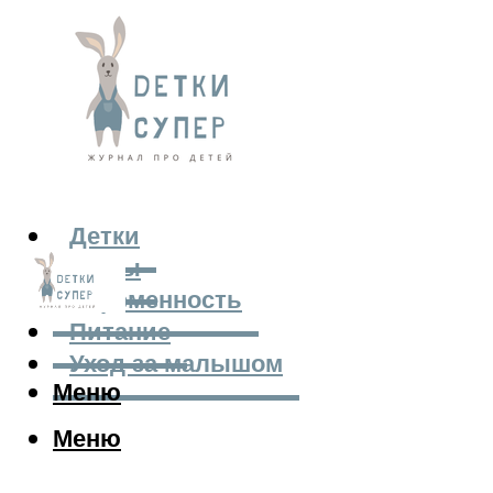
Детки
Мамы
Беременность
Питание
Уход за малышом
Меню
Меню