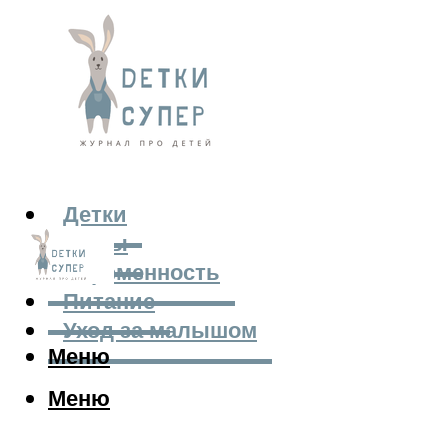
Детки
Мамы
Беременность
Питание
Уход за малышом
Меню
Меню