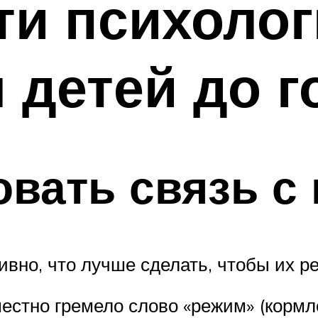
ти психолог
 детей до г
овать связь 
вно, что лучше сделать, чтобы их р
естно гремело слово «режим» (кормле