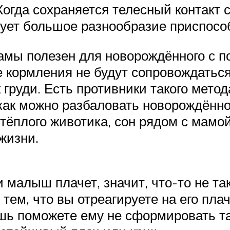
Когда сохраняется телесный контакт 
вует большое разнообразие приспос
амы полезен для новорождённого с пс
 кормления не будут сопровождаться
к груди. Есть противники такого мето
как можно разбаловать новорождённог
о тёплого животика, сон рядом с мам
жизни.
 малыш плачет, значит, что-то не так
тем, что вы отреагируете на его пла
ишь поможете ему не сформировать та