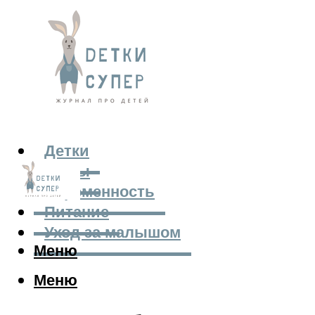
Детки
Мамы
Беременность
Питание
Уход за малышом
Меню
Меню