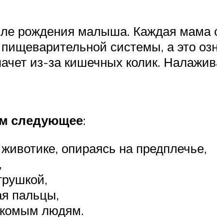
осле рождения малыша. Каждая мама 
ищеварительной системы, а это озна
лачет из-за кишечных колик. Налажи
ем следующее
:
 животике, опираясь на предплечье,
,
грушкой,
ая пальцы,
акомым людям.