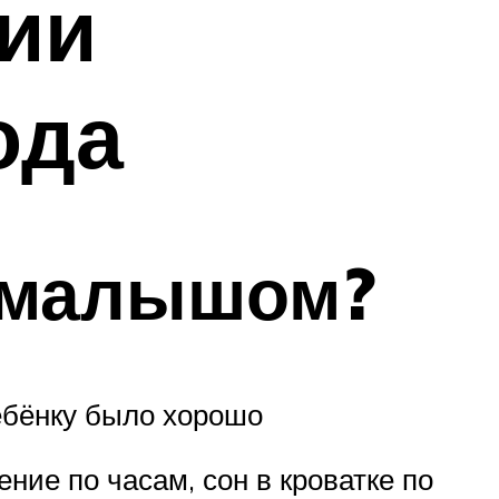
ии
ода
с малышом?
ебёнку было хорошо
ние по часам, сон в кроватке по