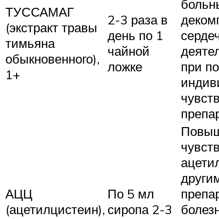
больн
ТУССАМАГ
2-3 раза в
деком
(экстракт травы
день по 1
серде
тимьяна
чайной
деятел
обыкновенного),
ложке
при п
1+
индив
чувст
препа
Повы
чувств
ацети
други
АЦЦ
По 5 мл
препар
(ацетилцистеин),
сиропа 2-3
болез