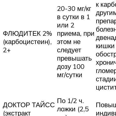
к кар
20-30 мг/кг
други
в сутки в 1
препар
или 2
болез
ФЛЮДИТЕК 2%
приема, при
двена
(карбоцистеин),
этом не
кишки 
2+
следует
обостр
превышать
хрони
дозу 100
гломе
мг/сутки
стадии
цисти
По 1/2 ч.
ДОКТОР ТАЙСС
Повы
ложки (2,5
(экстракт
индив