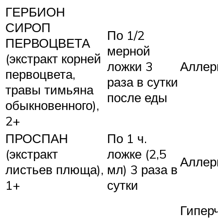
ГЕРБИОН
СИРОП
По 1/2
ПЕРВОЦВЕТА
мерной
(экстракт корней
ложки 3
Аллер
первоцвета,
раза в сутки
травы тимьяна
после еды
обыкновенного),
2+
ПРОСПАН
По 1 ч.
(экстракт
ложке (2,5
Аллер
листьев плюща),
мл) 3 раза в
1+
сутки
Гипер