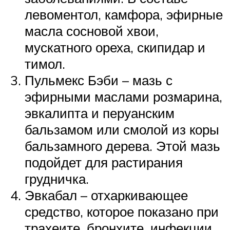
левоментол, камфора, эфирные
масла сосновой хвои,
мускатного ореха, скипидар и
тимол.
Пульмекс Бэби – мазь с
эфирными маслами розмарина,
эвкалипта и перуанским
бальзамом или смолой из коры
бальзамного дерева. Этой мазь
подойдет для растирания
грудничка.
Эвкабал – отхаркивающее
средство, которое показано при
трахеите, бронхите, инфекции