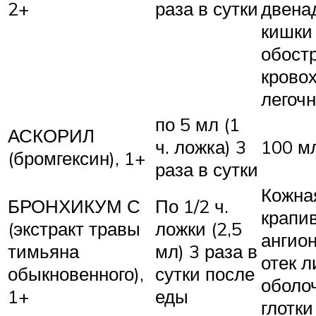
2+
раза в сутки
двена
кишки
обост
кровох
легоч
по 5 мл (1
АСКОРИЛ
ч. ложка) 3
100 мл
(бромгексин), 1+
раза в сутки
Кожна
БРОНХИКУМ С
По 1/2 ч.
крапи
(экстракт травы
ложки (2,5
ангио
тимьяна
мл) 3 раза в
отек л
обыкновенного),
сутки после
оболоч
1+
еды
глотки