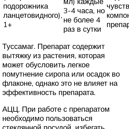
мл) каждые
подорожника
чувств
3-4 часа, но
ланцетовидного),
компо
не более 4
1+
препа
раз в сутки
Туссамаг. Препарат содержит
вытяжку из растения, которая
может обусловить легкое
помутнение сиропа или осадок во
флаконе, однако это не влияет на
эффективность препарата.
АЦЦ. При работе с препаратом
необходимо пользоваться
стеклянной посудой, избегать