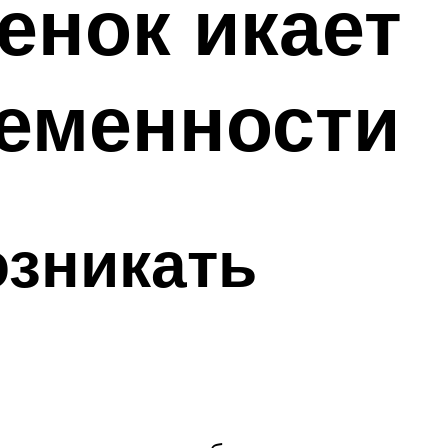
енок икает
ременности
озникать