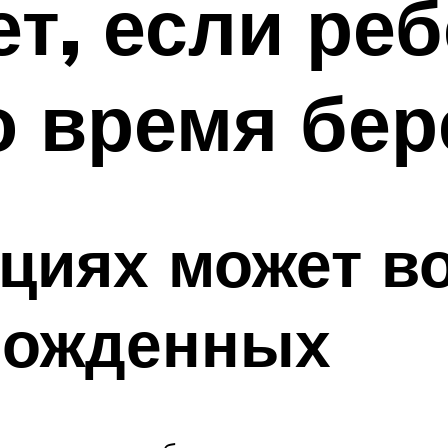
ет, если реб
о время бе
ациях может в
орожденных