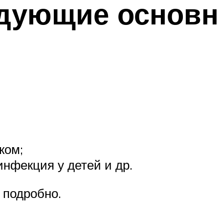
дующие основ
ком;
инфекция у детей и др.
 подробно.