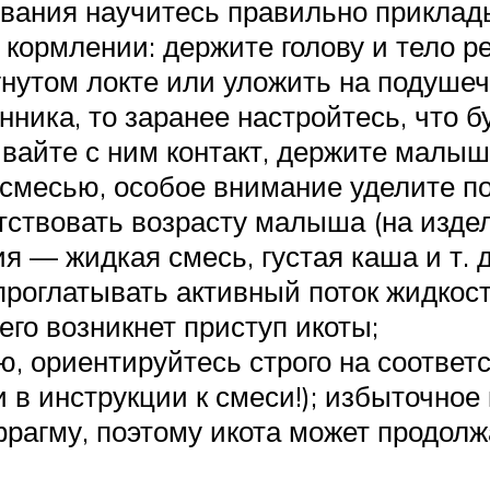
ивания научитесь правильно приклады
кормлении: держите голову и тело ре
утом локте или уложить на подушечк
ника, то заранее настройтесь, что б
айте с ним контакт, держите малыша 
смесью, особое внимание уделите по
ствовать возрасту малыша (на изде
ия — жидкая смесь, густая каша и т.
 проглатывать активный поток жидкос
чего возникнет приступ икоты;
 ориентируйтесь строго на соответ
 в инструкции к смеси!); избыточное
фрагму, поэтому икота может продолж