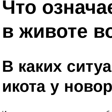
Что означа
в животе в
В каких ситу
икота у нов