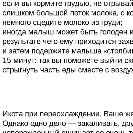
если вы кормите грудью, не отрывай
слишком большой поток молока, с к
немного сцедите молоко из груди;
иногда малыш может быть голоден и 
результате чего ему приходится зах
и затем подержите малыша «столбик
15 минут: так вы поможете выйти с
отрыгнуть часть еды сместе с воздух
Икота при переохлаждении. Ваше ж
Однако одно дело — закаливать, др
новорожденный ощущает ее очень то