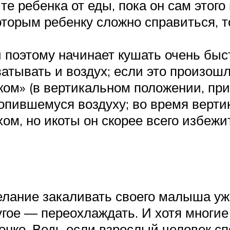
те ребенка от еды, пока он сам этого
оторым ребенку сложно справиться, т
поэтому начинает кушать очень быст
ватывать и воздух; если это произо
ом» (в вертикальном положении, прид
копившемуся воздуху; во время вер
ом, но икоты он скорее всего избежи
елание закаливать своего малыша уж
угое — переохлаждать. И хотя многие
нко. Ведь если взрослый человек сп