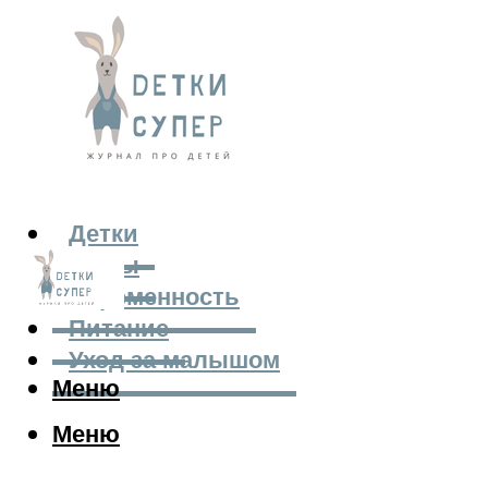
Детки
Мамы
Беременность
Питание
Уход за малышом
Меню
Меню