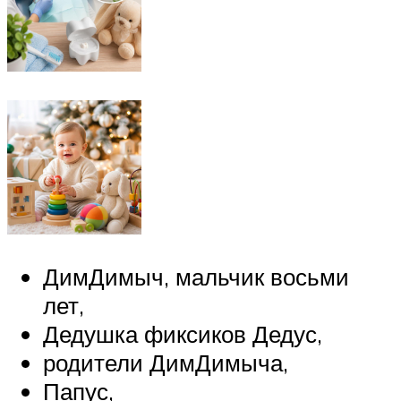
ДимДимыч, мальчик восьми
лет,
Дедушка фиксиков Дедус,
родители ДимДимыча,
Папус,