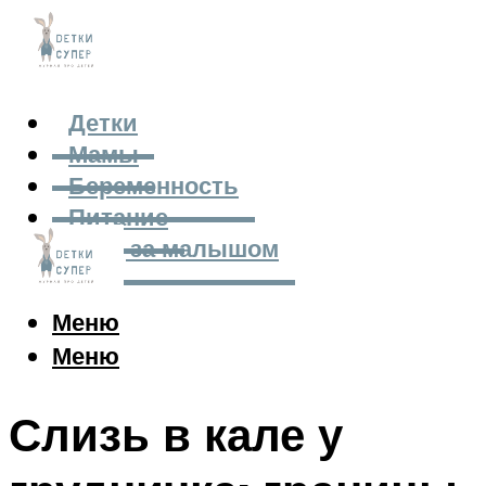
Детки
Мамы
Беременность
Питание
Уход за малышом
Меню
Меню
Слизь в кале у