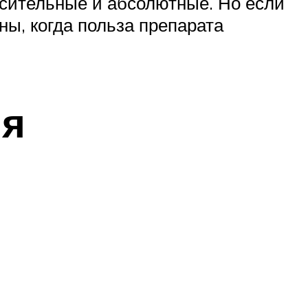
осительные и абсолютные. Но если
ы, когда польза препарата
ия