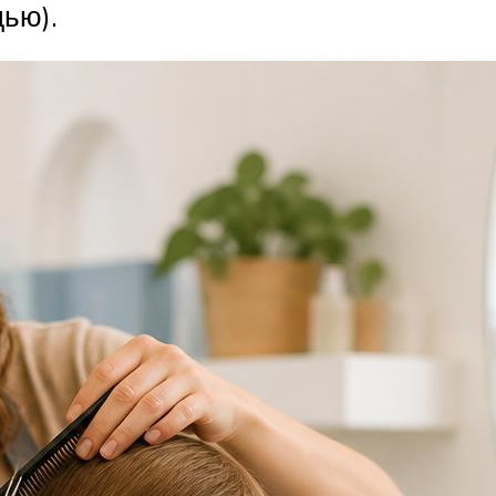
дью).