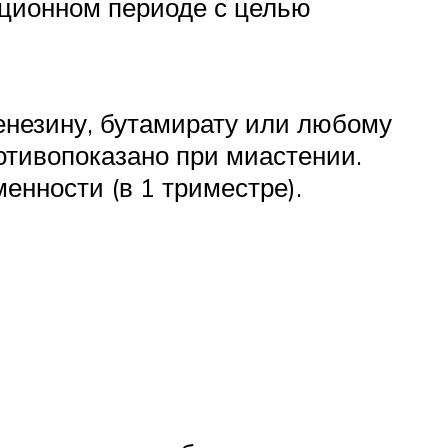
ационном периоде с целью
енезину, бутамирату или любому
отивопоказано при миастении.
енности (в 1 триместре).