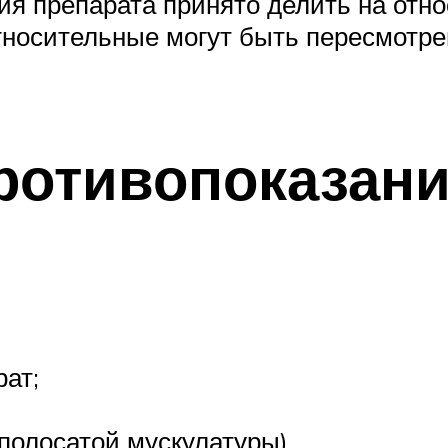
ия препарата принято делить на отн
тносительные могут быть пересмотрен
ротивопоказан
рат;
полосатой мускулатуры).