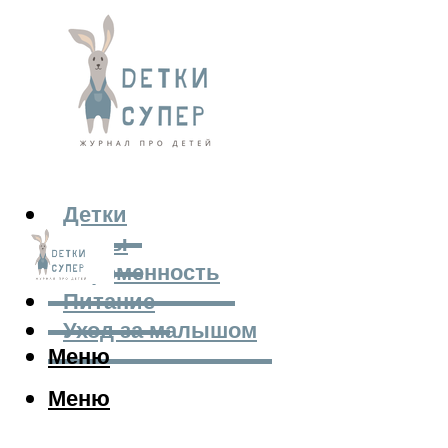
Детки
Мамы
Беременность
Питание
Уход за малышом
Меню
Меню