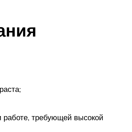
ания
раста;
и работе, требующей высокой