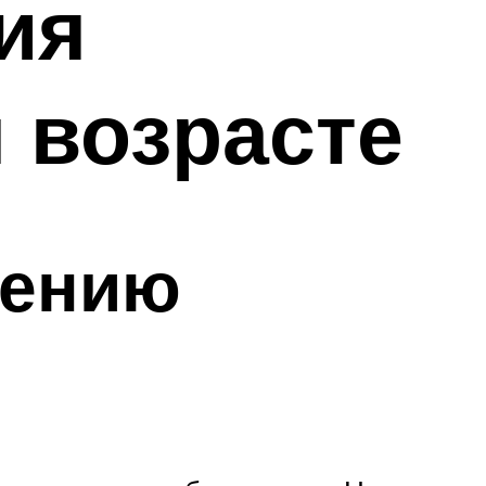
ия
 возрасте
чению