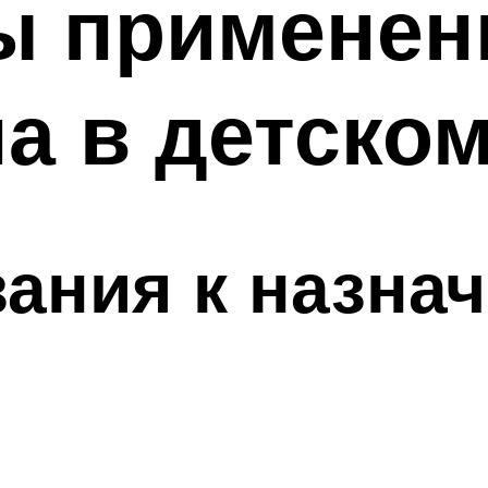
ы применен
а в детском
ания к назна