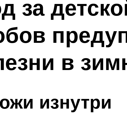
д за детско
обов преду
езни в зим
ожи изнутри