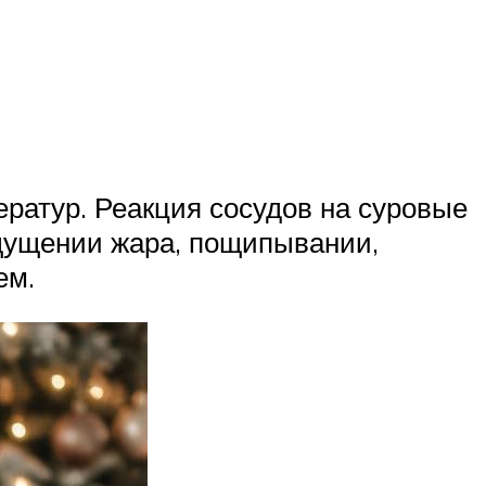
ператур. Реакция сосудов на суровые
щущении жара, пощипывании,
ем.