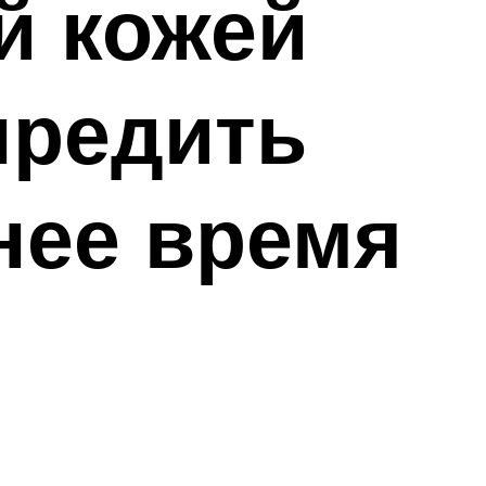
й кожей
предить
нее время