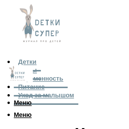
Детки
Мамы
Беременность
Питание
Уход за малышом
Меню
Меню