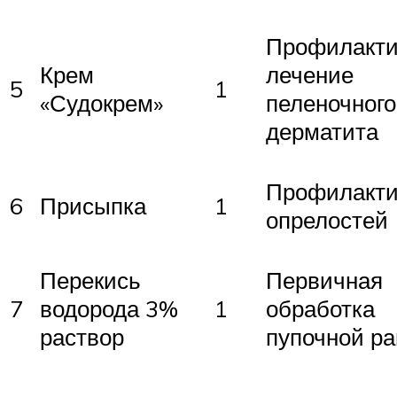
Профилакти
Крем
лечение
5
1
«Судокрем»
пеленочного
дерматита
Профилакти
6
Присыпка
1
опрелостей
Перекись
Первичная
7
водорода 3%
1
обработка
раствор
пупочной ра