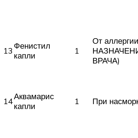
От аллерги
Фенистил
13
1
НАЗНАЧЕН
капли
ВРАЧА)
Аквамарис
14
1
При насмор
капли