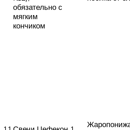
обязательно с
мягким
кончиком
Жаропониж
11
Свечи Цефекон
1