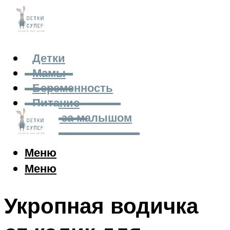
Детки
Мамы
Беременность
Питание
Уход за малышом
Меню
Меню
Укропная водичка