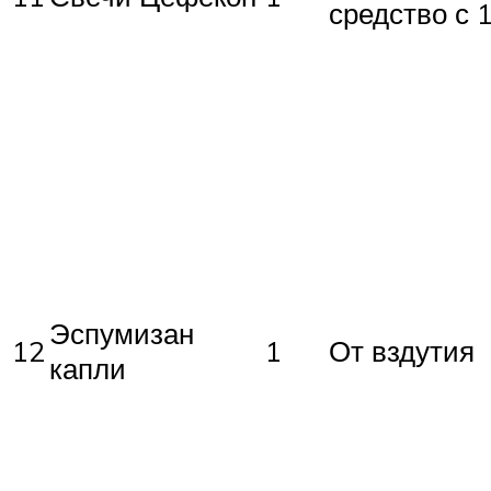
средство с 
Эспумизан
12
1
От вздутия
капли