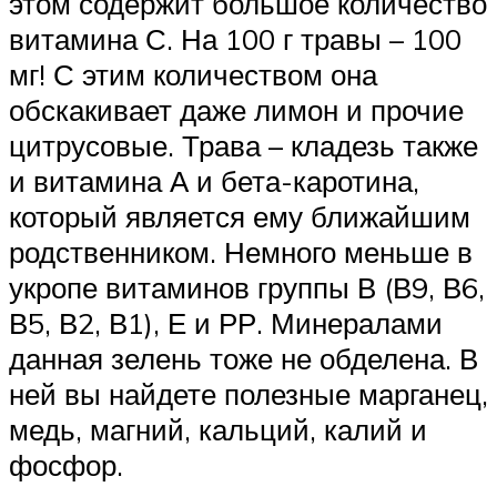
этом содержит большое количество
витамина С. На 100 г травы – 100
мг! С этим количеством она
обскакивает даже лимон и прочие
цитрусовые. Трава – кладезь также
и витамина А и бета-каротина,
который является ему ближайшим
родственником. Немного меньше в
укропе витаминов группы В (В9, В6,
В5, В2, В1), Е и РР. Минералами
данная зелень тоже не обделена. В
ней вы найдете полезные марганец,
медь, магний, кальций, калий и
фосфор.