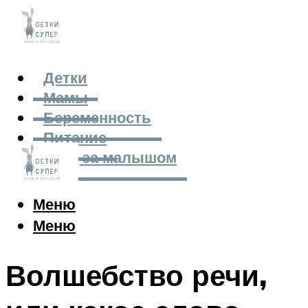
Детки
Мамы
Беременность
Питание
Уход за малышом
Меню
Меню
Волшебство речи,