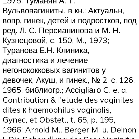
1975; Туманян А. Т.
Вульвовагиниты, в кн.: Актуальн,
вопр, гинек, детей и подростков, под
ред. Л. С. Персианинова и М. Н.
Кузнецовой, с. 150, М., 1973;
Туранова Е.Н. Клиника,
диагностика и лечение
негонококковых вагинитов у
девочек, Акуш, и гинек., № 2, с. 126,
1965, библиогр.; Ассigliаrо G. e. a.
Contribution & l’etude des vaginites
dites к haemophilus vaginalis,
Gynec, et Obstet., t. 65, p. 195,
1966; Arnold M., Berger M. u. Delnon