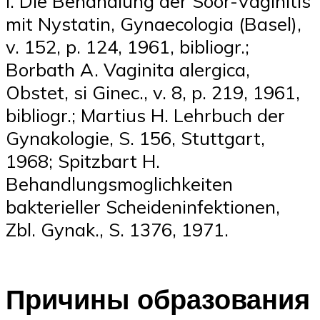
I. Die Behandlung der Soor-Vaginitis
mit Nystatin, Gynaecologia (Basel),
v. 152, p. 124, 1961, bibliogr.;
Borbath A. Vaginita alergica,
Obstet, si Ginec., v. 8, p. 219, 1961,
bibliogr.; Martius H. Lehrbuch der
Gynakologie, S. 156, Stuttgart,
1968; Spitzbart H.
Behandlungsmoglichkeiten
bakterieller Scheideninfektionen,
Zbl. Gynak., S. 1376, 1971.
Причины образования