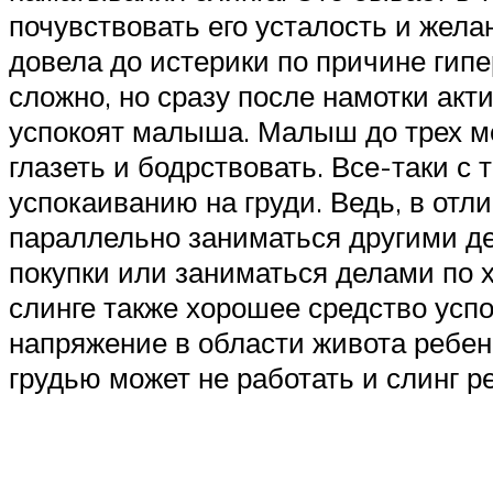
почувствовать его усталость и жел
довела до истерики по причине гипе
сложно, но сразу после намотки ак
успокоят малыша. Малыш до трех ме
глазеть и бодрствовать. Все-таки с 
успокаиванию на груди. Ведь, в отл
параллельно заниматься другими де
покупки или заниматься делами по 
слинге также хорошее средство усп
напряжение в области живота ребенк
грудью может не работать и слинг р