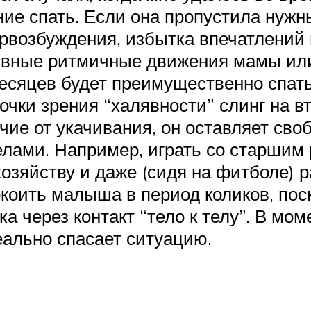
ание спать. Если она пропустила нуж
рвозбуждения, избытка впечатлений 
тивные ритмичные движения мамы ил
сяцев будет преимущественно спать в
точки зрения “халявности” слинг на в
ичие от укачивания, он оставляет св
лами. Например, играть со старшим р
хозяйству и даже (сидя на фитболе) 
окоить малыша в период коликов, пос
а через контакт “тело к телу”. В мо
еально спасает ситуацию.