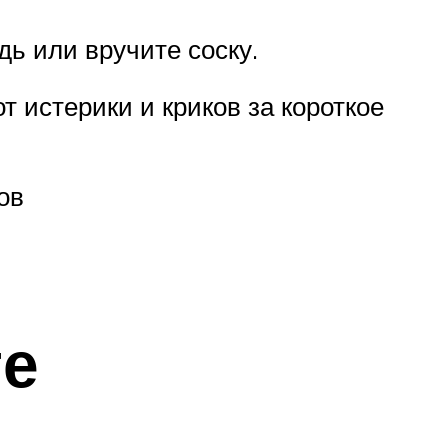
ь или вручите соску.
 истерики и криков за короткое
ов
ге