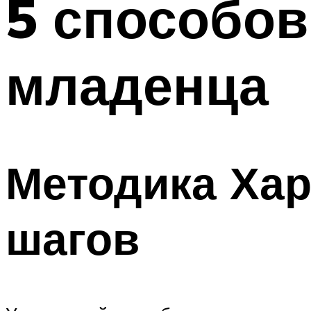
5 способов
младенца
Методика Хар
шагов