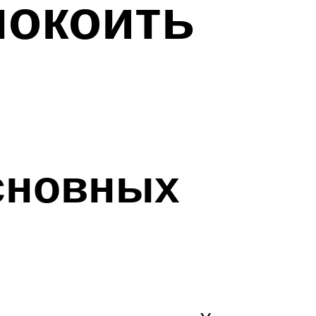
покоить
основных