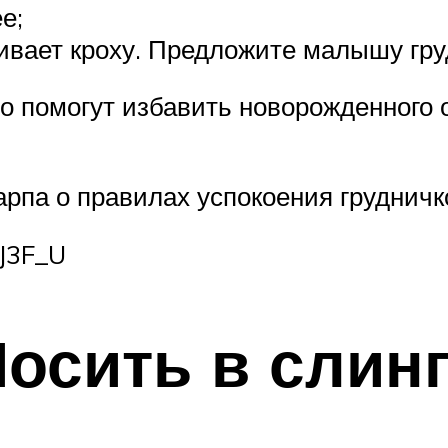
е;
ивает кроху. Предложите малышу груд
 помогут избавить новорожденного от
арпа о правилах успокоения грудничк
_J3F_U
осить в слин