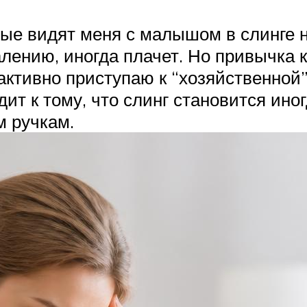
рые видят меня с малышом в слинге н
алению, иногда плачет. Но привычка 
 активно приступаю к “хозяйственной”
дит к тому, что слинг становится ин
м ручкам.