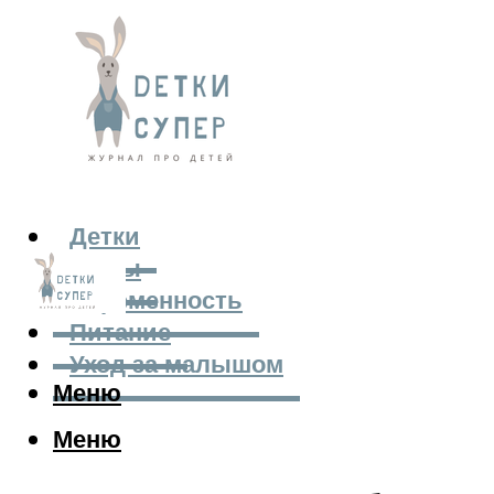
Детки
Мамы
Беременность
Питание
Уход за малышом
Меню
Меню