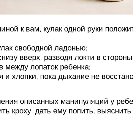
пиной к вам, кулак одной руки полож
улак свободной ладонью;
зу вверх, разводя локти в стороны (
в между лопаток ребенка;
 и хлопки, пока дыхание не восстано
нения описанных манипуляций у реб
ть кроху, дать ему попить, выяснит