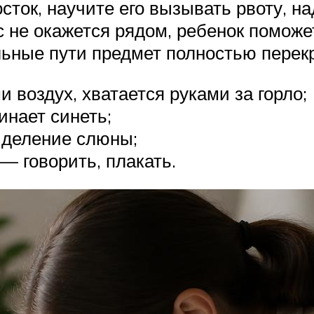
ток, научите его вызывать рвоту, н
ас не окажется рядом, ребенок поможе
льные пути предмет полностью перекр
и воздух, хватается руками за горло;
инает синеть;
ыделение слюны;
— говорить, плакать.