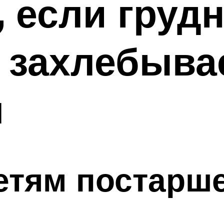
, если груд
 захлебыва
я
етям постарш