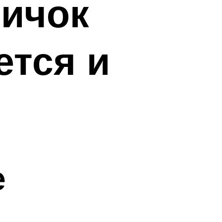
ничок
ется и
е