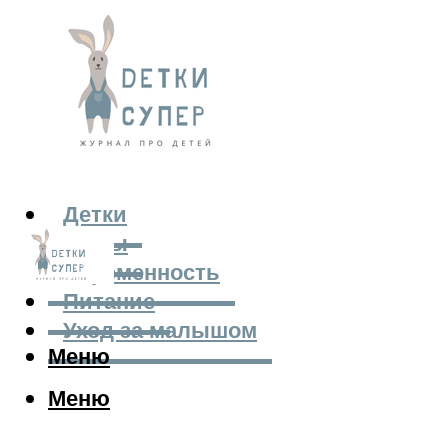
Детки
Мамы
Беременность
Питание
Уход за малышом
Меню
Меню