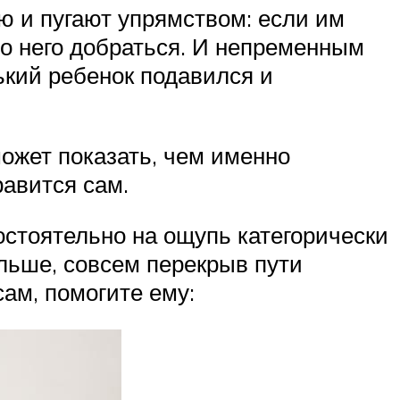
 и пугают упрямством: если им
до него добраться. И непременным
ький ребенок подавился и
может показать, чем именно
равится сам.
остоятельно на ощупь категорически
альше, совсем перекрыв пути
ам, помогите ему: