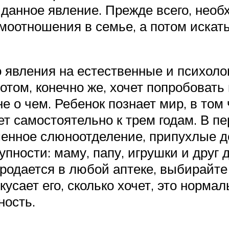
ь данное явление. Прежде всего, нео
имоотношения в семье, а потом искат
 явления на естественные и психол
 потом, конечно же, хочет попробовать
е о чем. Ребенок познает мир, в том
т самостоятельно к трем годам. В п
енное слюноотделение, припухлые дес
тупности: маму, папу, игрушки и друг
продается в любой аптеке, выбирайт
кусает его, сколько хочет, это норма
ность.