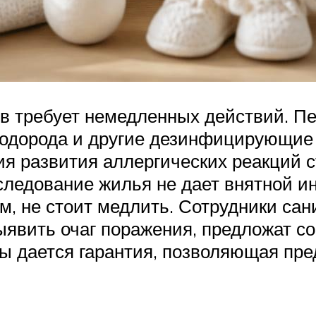
в требует немедленных действий. Пер
водорода и другие дезинфицирующие
я развития аллергических реакций с
следование жилья не дает внятной и
м, не стоит медлить. Сотрудники са
ыявить очаг поражения, предложат с
ты дается гарантия, позволяющая пр