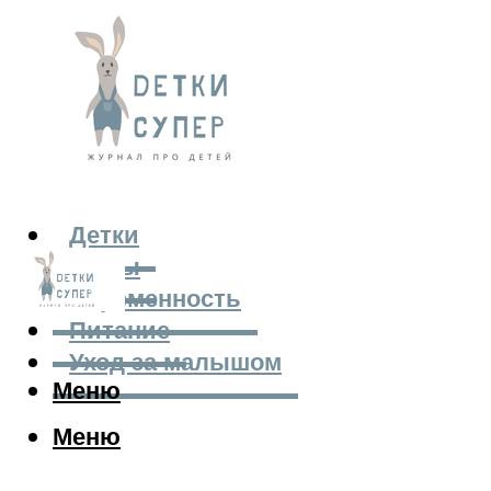
Детки
Мамы
Беременность
Питание
Уход за малышом
Меню
Меню