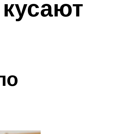
 кусают
ло