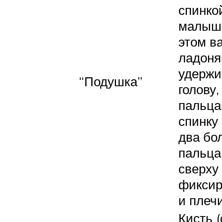
спинко
малыш
этом в
ладон
удерж
“Подушка”
голову
пальца
спинку
два бо
пальца
сверху
фиксир
и плеч
Кисть (