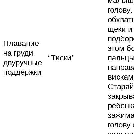
голову,
обхват
щеки и
подбор
Плавание
этом б
на груди,
“Тиски”
пальц
двуручные
направ
поддержки
вискам
Старай
закрыв
ребенка
зажима
голову
сильно