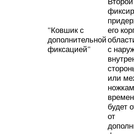
Второй
фиксир
приде
“Ковшик с
его кор
дополнительной
област
фиксацией”
с нару
внутре
сторон
или ме
ножкам
времен
будет 
от
дополн