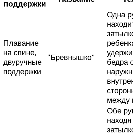
поддержки
Одна р
находи
затылк
Плавание
ребенка
на спине,
удержи
“Бревнышко”
двуручные
бедра 
поддержки
наружн
внутре
сторон
между 
Обе ру
находя
затылк