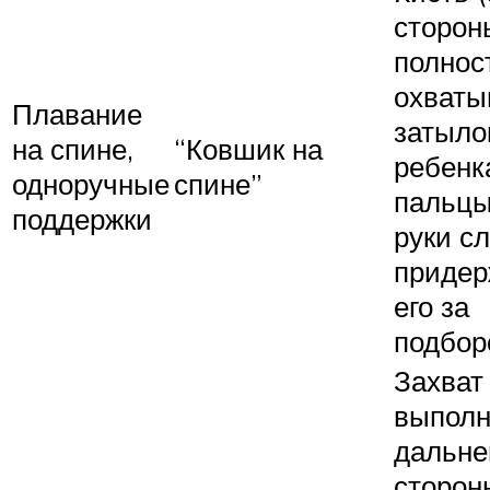
сторон
полнос
охваты
Плавание
затыло
на спине,
“Ковшик на
ребенка
одноручные
спине”
пальцы
поддержки
руки сл
приде
его за
подбор
Захват
выполн
дальне
сторон