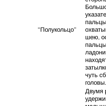
Большо
указат
пальц
“Полукольцо”
охваты
шею, о
пальцы
ладони
находя
затылк
чуть с
головы
Двумя 
удерж
малыш