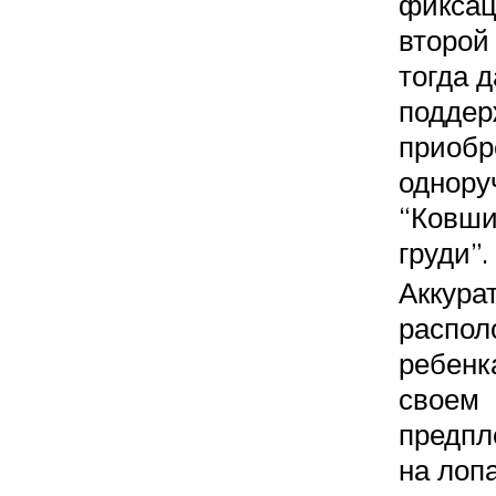
фикса
второй 
тогда 
поддер
приобр
однору
“Ковши
груди”.
Аккура
распол
ребенк
своем
предпл
на лопа