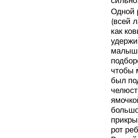
Одной 
(всей 
как ков
удерж
малыш
подборо
чтобы 
был по
челюст
ямочко
большо
прикры
рот реб