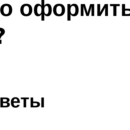
но оформит
?
тветы