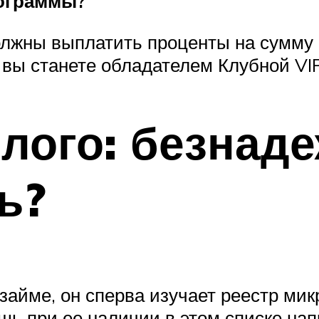
рограммы?
олжны выплатить проценты на сумму
 вы станете обладателем Клубной VI
лого: безнаде
ь?
озайме, он сперва изучает реестр м
ь при ее наличии в этом списке напр