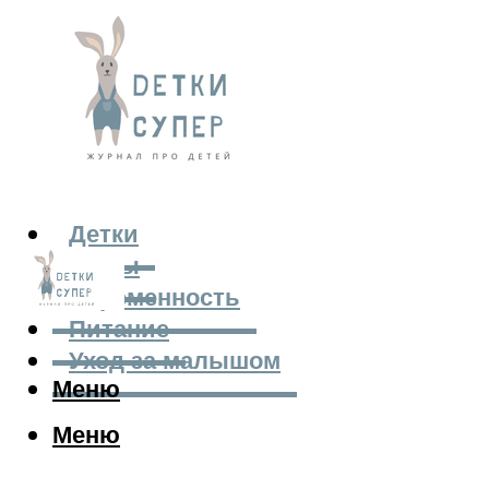
Детки
Мамы
Беременность
Питание
Уход за малышом
Меню
Меню