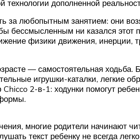
й технологии дополненной реальност
ать за любопытным занятием: они воз
 бы бессмысленным ни казался этот 
ижение физики движения, инерции, т
озрасте — самостоятельная ходьба. 
ательные игрушки-каталки, легкие о
 Chicco 2-в-1: ходунки помогут ребе
 формы.
чения, многие родители начинают чи
слушать текст ребенку не всегда легк