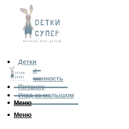
Детки
Мамы
Беременность
Питание
Уход за малышом
Меню
Меню