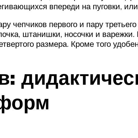
егивающихся впереди на пуговки, или
ру чепчиков первого и пару третьег
апочка, штанишки, носочки и варежки
етвертого размера. Кроме того удобен
в: дидактичес
 форм