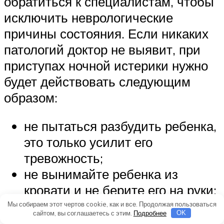
обратиться к специалистам, чтобы
исключить неврологические
причины состояния. Если никаких
патологий доктор не выявит, при
приступах ночной истерики нужно
будет действовать следующим
образом:
не пытаться разбудить ребенка,
это только усилит его
тревожность;
не вынимайте ребенка из
кровати и не берите его на руки;
сядьте рядом, тихо
Мы собираем этот чертов cookie, как и все. Продолжая пользоваться
сайтом, вы соглашаетесь с этим.
Подробнее
OK
разговаривайте с малышом или