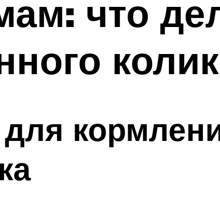
ам: что дел
нного коли
 для кормлен
ка