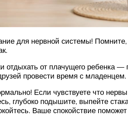
ние для нервной системы! Помните,
ак.
 отдыхать от плачущего ребенка — п
 друзей провести время с младенцем.
мально! Если чувствуете что нервы 
есь, глубоко подышите, выпейте ста
окойтесь. Ваше спокойствие поможет