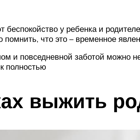
т беспокойство у ребенка и родител
 помнить, что это – временное явлен
плом и повседневной заботой можно н
ик полностью
ках выжить р