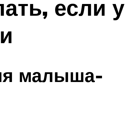
ать, если у
ки
ия малыша-