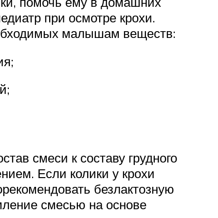
ки, помочь ему в домашних
едиатр при осмотре крохи.
еобходимых малышам веществ:
ия;
й;
тав смеси к составу грудного
ием. Если колики у крохи
порекомендовать безлактозную
рмление смесью на основе