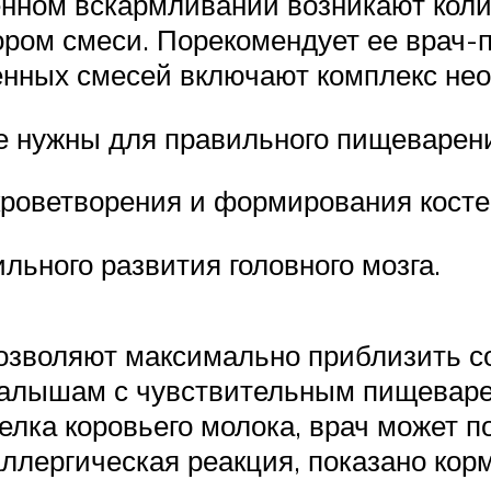
енном вскармливании возникают коли
ом смеси. Порекомендует ее врач-п
енных смесей включают комплекс н
е нужны для правильного пищеварен
кроветворения и формирования косте
льного развития головного мозга.
озволяют максимально приблизить сос
малышам с чувствительным пищеварен
елка коровьего молока, врач может 
аллергическая реакция, показано ко