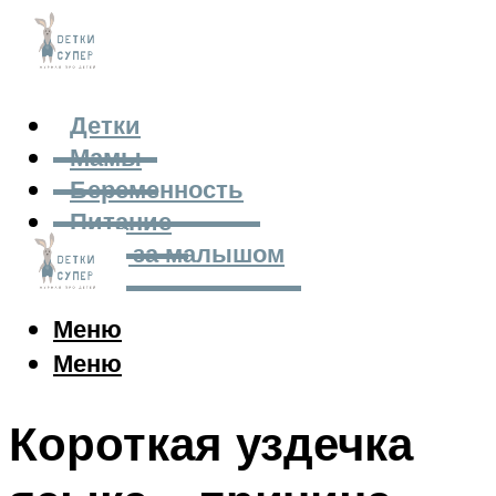
Детки
Мамы
Беременность
Питание
Уход за малышом
Меню
Меню
Короткая уздечка