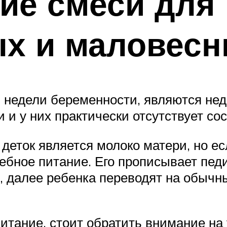
ие смеси для
х и маловесн
37 недели беременности, являются н
ии и у них практически отсутствует с
еток является молоко матери, но ес
ебное питание. Его прописывает педи
, далее ребенка переводят на обычн
итание, стоит обратить внимание на 