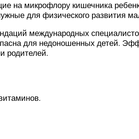
щие на микрофлору кишечника ребенк
ужные для физического развития м
ндаций международных специалистов
опасна для недоношенных детей. Эфф
и родителей.
витаминов.