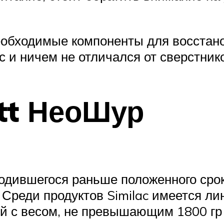
необходимые компоненты для восстан
 и ничем не отличался от сверстник
ott НеоШур
дившегося раньше положенного срока
. Среди продуктов Similac имеется л
й с весом, не превышающим 1800 гр