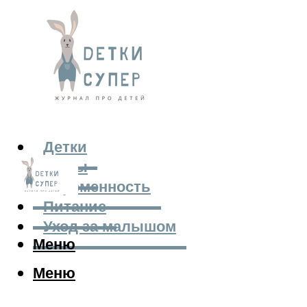
Детки
Мамы
Беременность
Питание
Уход за малышом
Меню
Меню