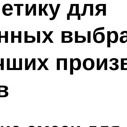
етику для
нных выбра
чших произ
в