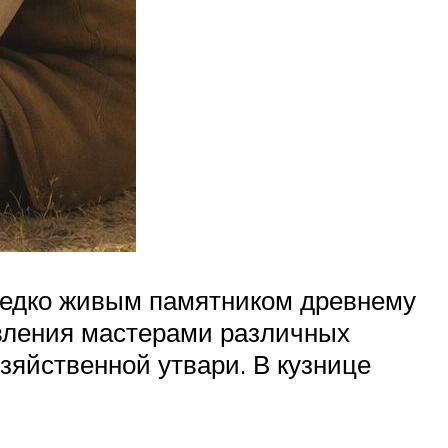
редко живым памятником древнему
овления мастерами различных
озяйственной утвари. В кузнице