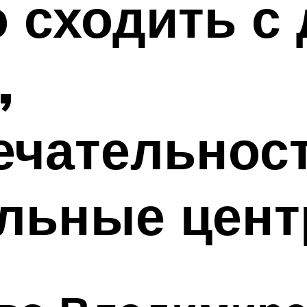
 сходить с 
,
чательност
льные цент