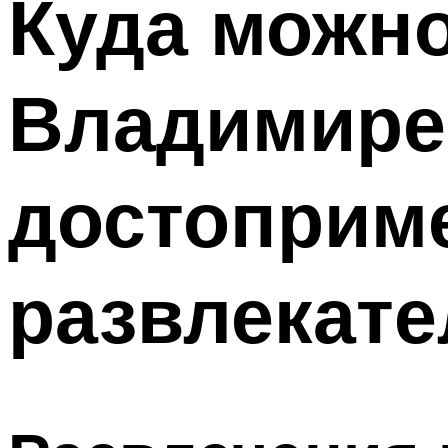
Куда можно
Владимире
достоприме
развлекате