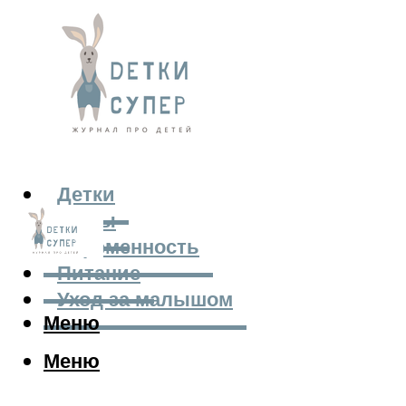
Детки
Мамы
Беременность
Питание
Уход за малышом
Меню
Меню