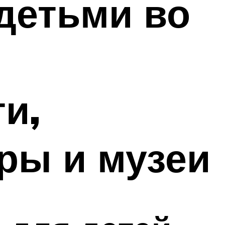
детьми во
и,
ры и музеи