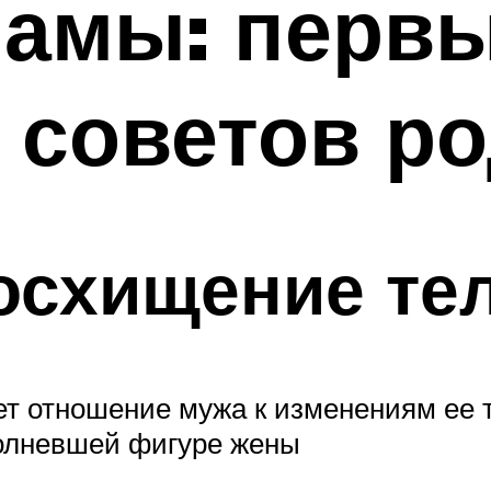
амы: первы
6 советов р
осхищение те
т отношение мужа к изменениям ее 
полневшей фигуре жены