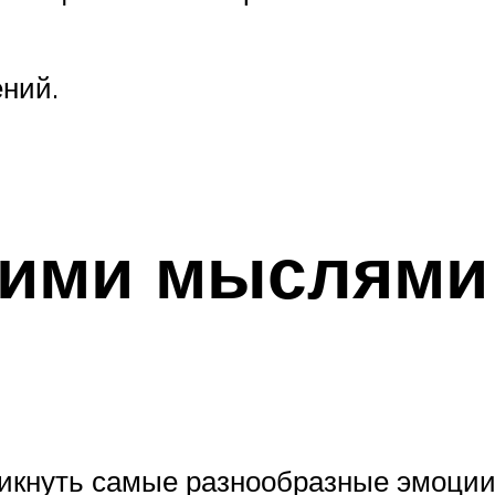
ений.
оими мыслями
м
никнуть самые разнообразные эмоции