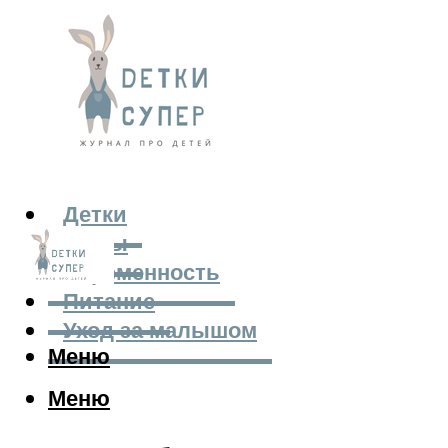
Детки
Мамы
Беременность
Питание
Уход за малышом
Меню
Меню