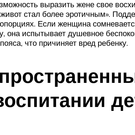
зможность выразить жене свое восх
 живот стал более эротичным». Подд
опорциях. Если женщина сомневается
, она испытывает душевное беспокой
ояса, что причиняет вред ребенку.
пространенн
воспитании де