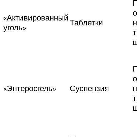
о
«Активированный
Таблетки
уголь»
т
о
«Энтеросгель»
Суспензия
т