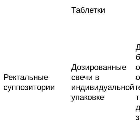
Таблетки
Д
Дозированные
Ректальные
свечи в
о
суппозитории
индивидуальной
г
упаковке
т
з