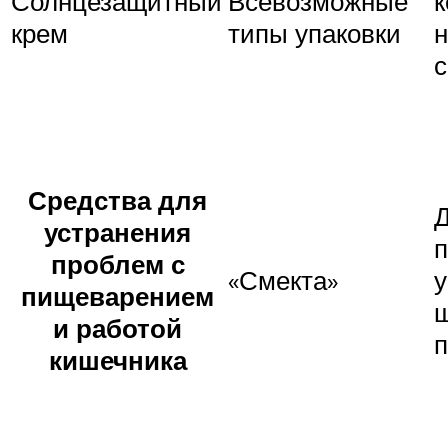
Солнцезащитный
Всевозможные
к
крем
типы упаковки
н
с
Средства для
устранения
п
проблем с
«Смекта»
у
пищеварением
ш
и работой
кишечника