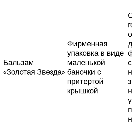
г
о
Фирменная
упаковка в виде
ф
Бальзам
маленькой
«Золотая Звезда»
баночки с
н
притертой
крышкой
н
у
п