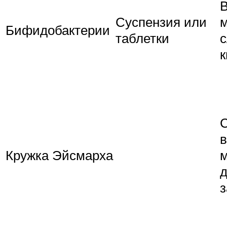
В
Суспензия или
Бифидобактерии
таблетки
с
в
Кружка Эйсмарха
м
з