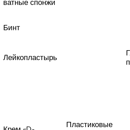
ватные спонжи
Бинт
Г
Лейкопластырь
п
Пластиковые
Крем «D-