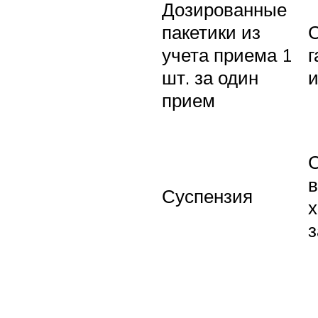
Дозированные
пакетики из
учета приема 1
г
шт. за один
и
прием
в
Суспензия
х
з