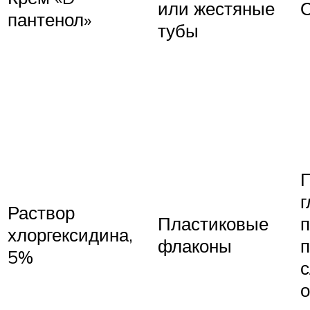
или жестяные
пантенол»
тубы
г
Раствор
Пластиковые
п
хлоргексидина,
флаконы
5%
о