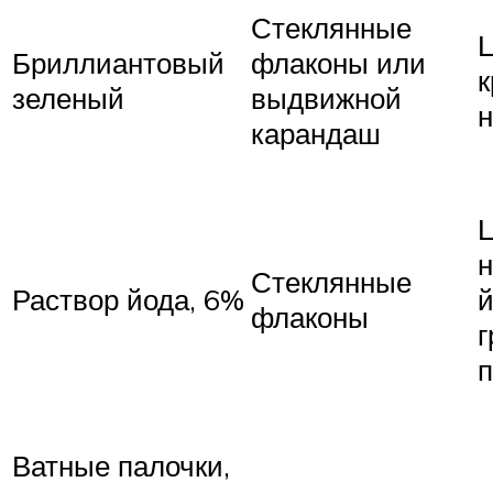
Стеклянные
Ц
Бриллиантовый
флаконы или
зеленый
выдвижной
карандаш
н
Стеклянные
Раствор йода, 6%
й
флаконы
г
п
Ватные палочки,