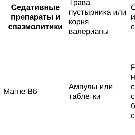
Трава
Седативные
пустырника или
препараты и
корня
спазмолитики
валерианы
Ампулы или
с
Магне В6
таблетки