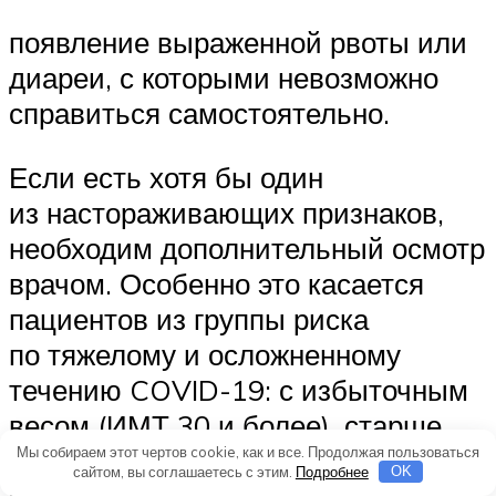
появление выраженной рвоты или
диареи, с которыми невозможно
справиться самостоятельно.
Если есть хотя бы один
из настораживающих признаков,
необходим дополнительный осмотр
врачом. Особенно это касается
пациентов из группы риска
по тяжелому и осложненному
течению COVID-19: с избыточным
весом (ИМТ 30 и более), старше
55−60 лет, с хроническими
Мы собираем этот чертов cookie, как и все. Продолжая пользоваться
сайтом, вы соглашаетесь с этим.
Подробнее
OK
заболеваниями (особенно