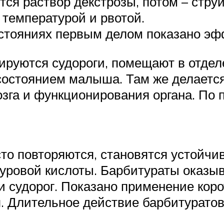
ся раствор декстрозы, потом – струй
 температурой и рвотой.
тояниях первым делом показано эфф
ируются судороги, помещают в отдел
 состоянием малыша. Там же делает
озга и функционирования органа. По
сто повторяются, становятся устойчи
туровой кислоты. Барбитураты оказы
и судорог. Показано применение коро
я. Длительное действие барбитурато