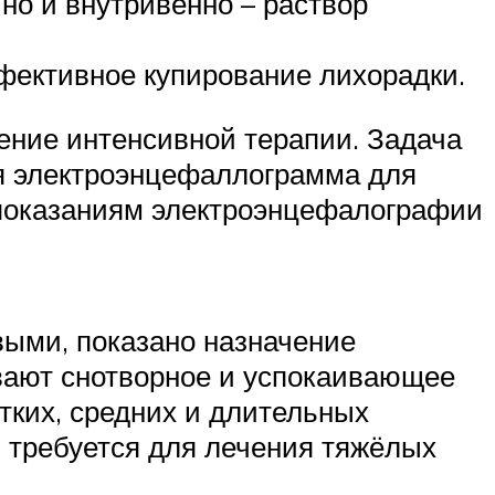
но и внутривенно – раствор
ективное купирование лихорадки.
ение интенсивной терапии. Задача
ся электроэнцефаллограмма для
 показаниям электроэнцефалографии
выми, показано назначение
вают снотворное и успокаивающее
тких, средних и длительных
в требуется для лечения тяжёлых