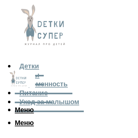
Детки
Мамы
Беременность
Питание
Уход за малышом
Меню
Меню