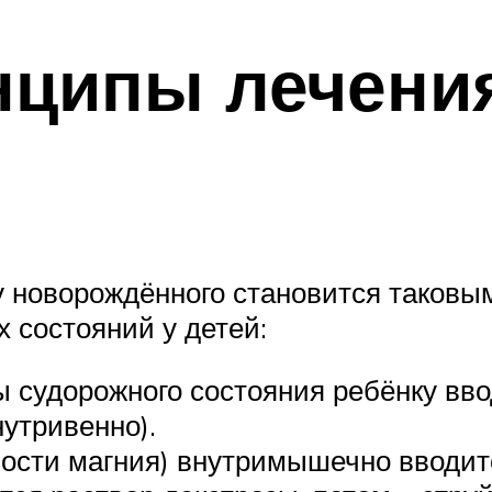
ципы лечения
у новорождённого становится таковы
 состояний у детей:
 судорожного состояния ребёнку вво
нутривенно).
ости магния) внутримышечно вводитс