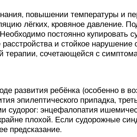
знания, повышении температуры и пе
яцию лёгких, кровяное давление. П
Необходимо постоянно купировать с
 расстройства и стойкое нарушение 
ой терапии, сочетающейся с симпто
иоде развития ребёнка (особенно в в
тия эпилептического припадка, треть
и судорог: энцефалопатия ишемичес
 крайне плохой. Если судорожные с
е предсказание.