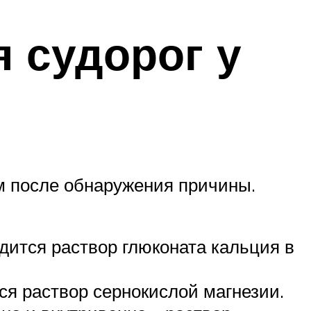
 судорог у
м после обнаружения причины.
дится раствор глюконата кальция в
я раствор сернокислой магнезии.