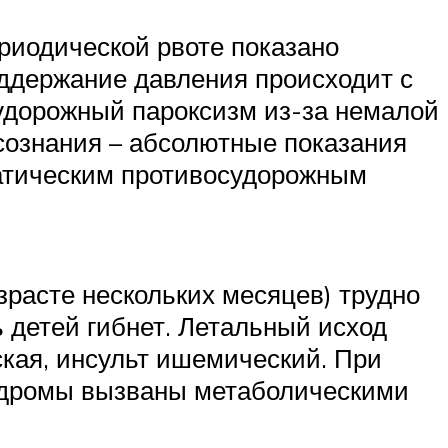
риодической рвоте показано
оддержание давления происходит с
удорожный пароксизм из-за немалой
сознания – абсолютные показания
матическим противосудорожным
озрасте нескольких месяцев) трудно
 детей гибнет. Летальный исход
кая, инсульт ишемический. При
индромы вызваны метаболическими