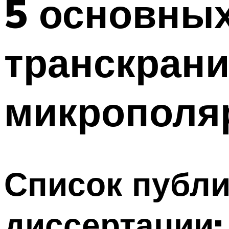
5 основны
транскран
микрополяр
Список публи
диссертации: