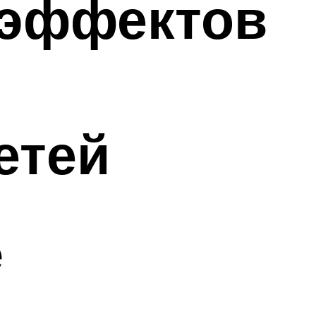
 эффектов
етей
е