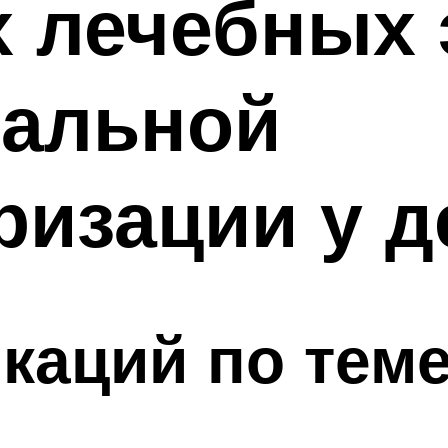
х лечебных
иальной
изации у д
каций по тем