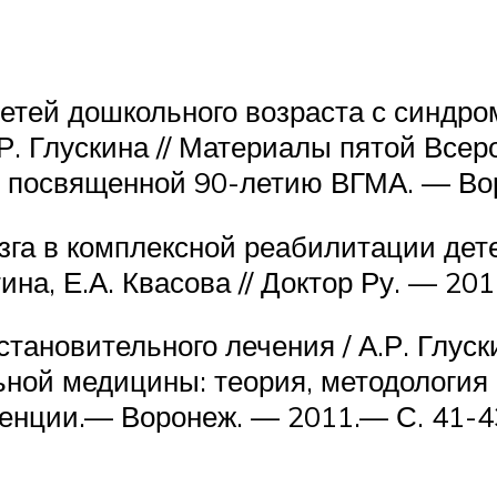
детей дошкольного возраста с синдр
А.Р. Глускина // Материалы пятой Все
, посвященной 90-летию ВГМА. — Вор
зга в комплексной реабилитации дет
тина, Е.А. Квасова // Доктор Ру. — 20
тановительного лечения / А.Р. Глуски
ной медицины: теория, методология
енции.— Воронеж. — 2011.— С. 41-4