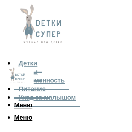
Детки
Мамы
Беременность
Питание
Уход за малышом
Меню
Меню