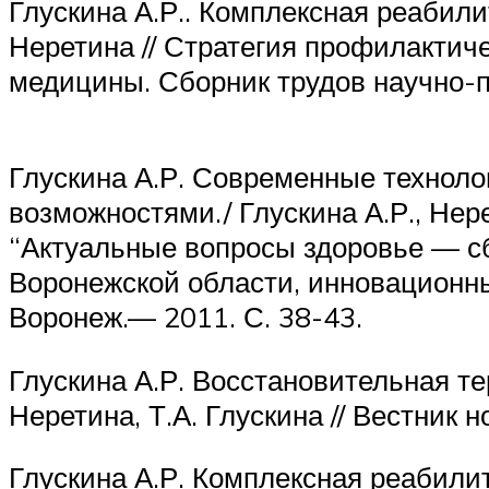
Глускина А.Р.. Комплексная реабили
Неретина // Стратегия профилактич
медицины. Сборник трудов научно-п
Глускина А.Р. Современные техноло
возможностями./ Глускина А.Р., Не
“Актуальные вопросы здоровье — с
Воронежской области, инновационн
Воронеж.— 2011. С. 38-43.
Глускина А.Р. Восстановительная тер
Неретина, Т.А. Глускина // Вестник
Глускина А.Р. Комплексная реабилит