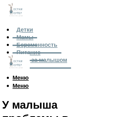
Детки
Мамы
Беременность
Питание
Уход за малышом
Меню
Меню
У малыша