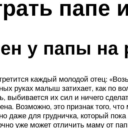
грать папе
н у папы на 
ретится каждый молодой отец: «Возь
иных руках малыш затихает, как по во
ь, выбивается их сил и ничего сдела
на. Возможно, это признак того, что
ьно даже для грудничка, который пок
чно уже может отличить маму от папы