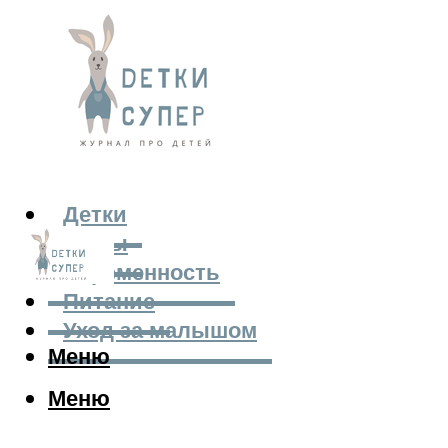
Детки
Мамы
Беременность
Питание
Уход за малышом
Меню
Меню