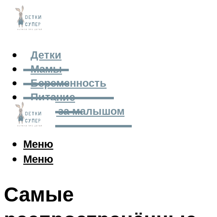
Детки
Мамы
Беременность
Питание
Уход за малышом
Меню
Меню
Самые